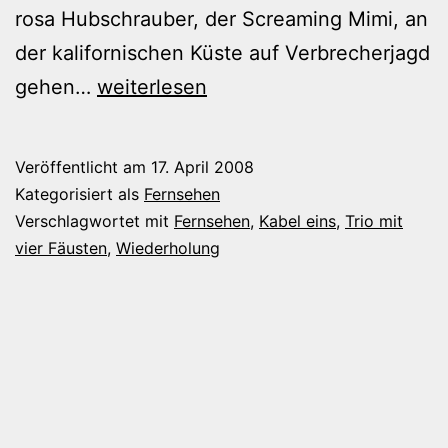
rosa Hubschrauber, der Screaming Mimi, an
der kalifornischen Küste auf Verbrecherjagd
Trio
gehen…
weiterlesen
mit
vier
Veröffentlicht am
17. April 2008
Fäusten
Kategorisiert als
Fernsehen
läuft
Verschlagwortet mit
Fernsehen
,
Kabel eins
,
Trio mit
vier Fäusten
,
Wiederholung
wieder
im
Fernsehen