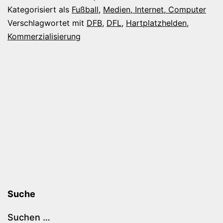
DFL
Kategorisiert als
Fußball
,
Medien, Internet, Computer
und
Verschlagwortet mit
DFB
,
DFL
,
Hartplatzhelden
,
Kommerzialisierung
der
Fußball-
Kommerz
Suche
Suchen …