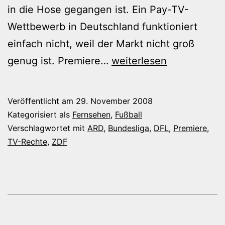
in die Hose gegangen ist. Ein Pay-TV-
Wettbewerb in Deutschland funktioniert
einfach nicht, weil der Markt nicht groß
Premiere
genug ist. Premiere…
weiterlesen
bleibt
am
Veröffentlicht am
29. November 2008
Ball,
Kategorisiert als
Fernsehen
,
Fußball
die
Verschlagwortet mit
ARD
,
Bundesliga
,
DFL
,
Premiere
,
TV-Rechte
,
ZDF
ARD
und
das
ZDF
auch