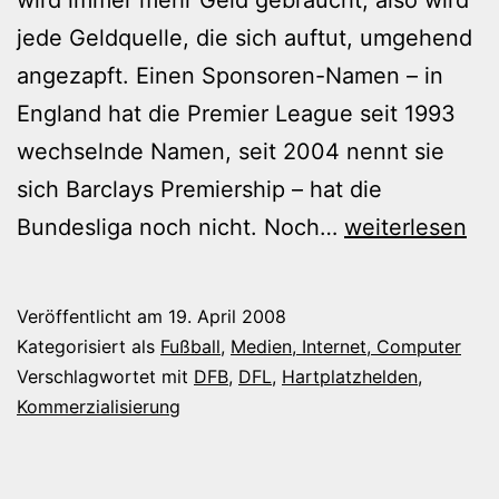
jede Geldquelle, die sich auftut, umgehend
angezapft. Einen Sponsoren-Namen – in
England hat die Premier League seit 1993
wechselnde Namen, seit 2004 nennt sie
sich Barclays Premiership – hat die
Der
Bundesliga noch nicht. Noch…
weiterlesen
DFB,
die
Veröffentlicht am
19. April 2008
DFL
Kategorisiert als
Fußball
,
Medien, Internet, Computer
und
Verschlagwortet mit
DFB
,
DFL
,
Hartplatzhelden
,
Kommerzialisierung
der
Fußball-
Kommerz