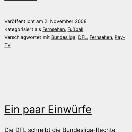
Salami-
Spielplan,
Veröffentlicht am
2. November 2008
der
Kategorisiert als
Fernsehen
,
Fußball
auf
Verschlagwortet mit
Bundesliga
,
DFL
,
Fernsehen
,
Pay-
TV
die
Fans
scheißt
Ein paar Einwürfe
Die DFL schreibt die Bundesliga-Rechte