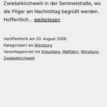
Zwiebelkirchweih in der Semmelstraße, wo
die Pilger am Nachmittag begrüßt werden.
Kreuzbergwallfahrer
Hoffentlich…
weiterlesen
sind
unterwegs
Veröffentlicht am
20. August 2008
Kategorisiert als
Würzburg
Verschlagwortet mit
Kreuzberg
,
Wallfahrt
,
Würzburg
,
Zwiebelkirchweih