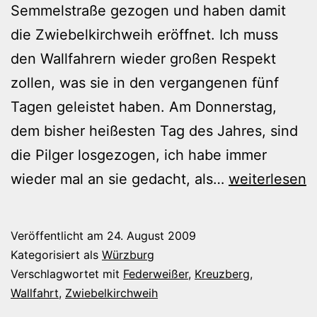
Semmelstraße gezogen und haben damit
die Zwiebelkirchweih eröffnet. Ich muss
den Wallfahrern wieder großen Respekt
zollen, was sie in den vergangenen fünf
Tagen geleistet haben. Am Donnerstag,
dem bisher heißesten Tag des Jahres, sind
die Pilger losgezogen, ich habe immer
Die
wieder mal an sie gedacht, als…
weiterlesen
Kreuzbergwal
sind
Veröffentlicht am
24. August 2009
zurück
Kategorisiert als
Würzburg
Verschlagwortet mit
Federweißer
,
Kreuzberg
,
Wallfahrt
,
Zwiebelkirchweih