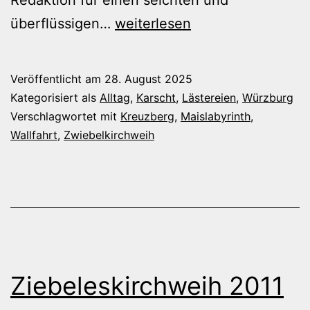
Redaktion für einen seichten und
Maislabyrinth
überflüssigen…
weiterlesen
und
Kreuzbergwallfahrer
Veröffentlicht am
28. August 2025
Kategorisiert als
Alltag
,
Karscht
,
Lästereien
,
Würzburg
Verschlagwortet mit
Kreuzberg
,
Maislabyrinth
,
Wallfahrt
,
Zwiebelkirchweih
Ziebeleskirchweih 2011