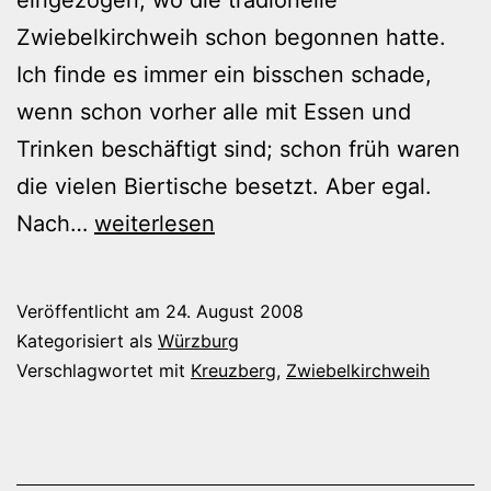
eingezogen, wo die tradionelle
Zwiebelkirchweih schon begonnen hatte.
Ich finde es immer ein bisschen schade,
wenn schon vorher alle mit Essen und
Trinken beschäftigt sind; schon früh waren
die vielen Biertische besetzt. Aber egal.
Ankunft
Nach…
weiterlesen
der
Kreuzberg-
Veröffentlicht am
24. August 2008
Wallfahrer
Kategorisiert als
Würzburg
in
Verschlagwortet mit
Kreuzberg
,
Zwiebelkirchweih
der
Semmelstraße