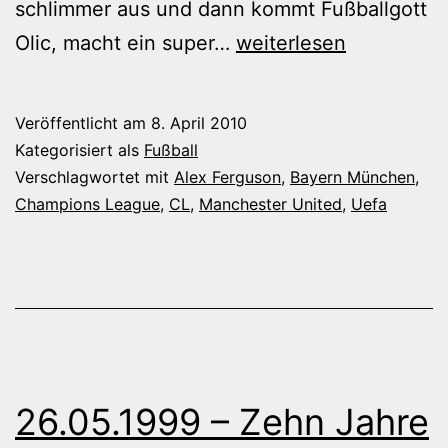
schlimmer aus und dann kommt Fußballgott
Der
Olic, macht ein super…
weiterlesen
FC
Bayern
Veröffentlicht am
8. April 2010
schmeißt
Kategorisiert als
Fußball
ManU
Verschlagwortet mit
Alex Ferguson
,
Bayern München
,
Champions League
,
CL
,
Manchester United
,
Uefa
raus!
26.05.1999 – Zehn Jahre