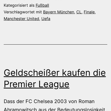
Jahre
Kategorisiert als
Fußball
ist
Verschlagwortet mit
Bayern München
,
CL
,
Finale
,
Manchester United
,
Uefa
das
schon
her
Geldscheißer kaufen die
Premier League
Dass der FC Chelsea 2003 von Roman
Abramowitsch aus der Bedeutungslosigkeit