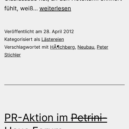
Knick
fühlt, weiß…
weiterlesen
in
der
Veröffentlicht am
28. April 2012
Optik?
Kategorisiert als
Lästereien
Verschlagwortet mit
HÃ¶chberg
,
Neubau
,
Peter
Stichler
PR-Aktion im
Petrini-