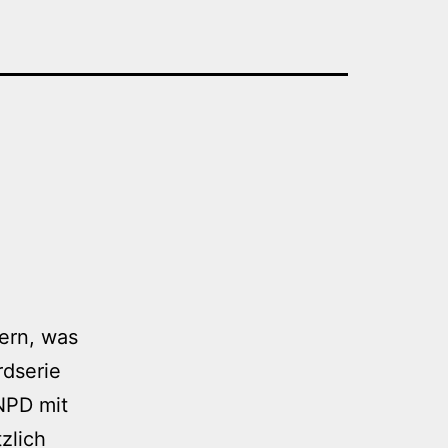
ern, was
rdserie
 NPD mit
zlich