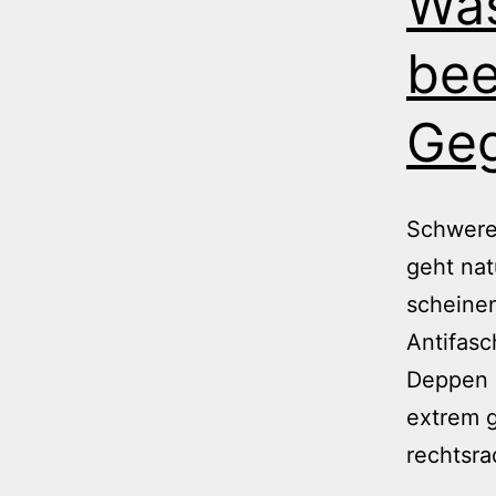
Was
bee
Geg
Schwere 
geht nat
scheinen
Antifasc
Deppen 
extrem g
rechtsr