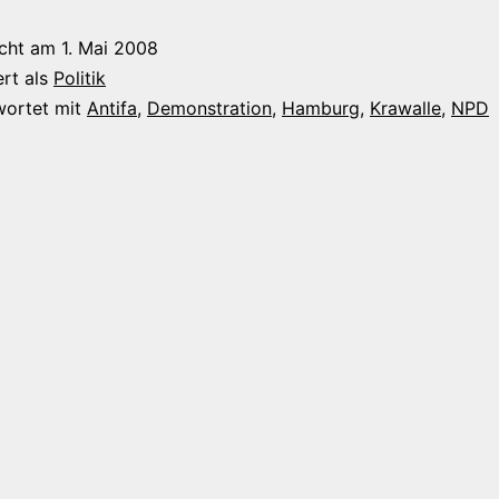
eine
icht am
1. Mai 2008
beeindruckende
ert als
Politik
NPD-
wortet mit
Antifa
,
Demonstration
,
Hamburg
,
Krawalle
,
NPD
Gegendemonstration