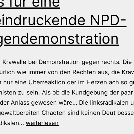
 für eine
indruckende NPD-
endemonstration
Krawalle bei Demonstration gegen rechts. Die
ürlich wie immer von den Rechten aus, die Kraw
 nur eine Überreaktion der im Herzen ach so g
histen zu sein. Als ob die Kundgebung der paa
der Anlass gewesen wäre… Die linksradikalen 
ewaltbereiten Chaoten sind keinen Deut besser
Was
adikalen…
weiterlesen
für