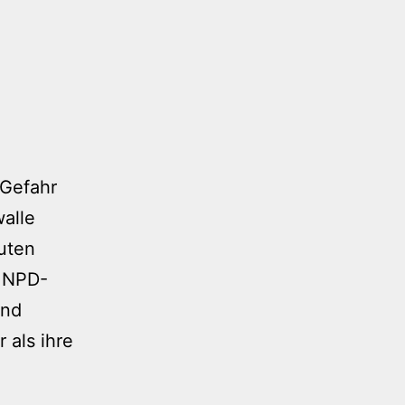
 Gefahr
alle
uten
r NPD-
und
 als ihre