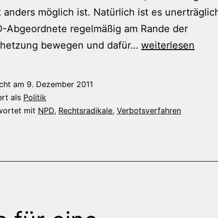
t anders möglich ist. Natürlich ist es unerträglic
D-Abgeordnete regelmäßig am Rande der
Gutmenschliche
rhetzung bewegen und dafür…
weiterlesen
Affekthandlung
icht am
9. Dezember 2011
ert als
Politik
wortet mit
NPD
,
Rechtsradikale
,
Verbotsverfahren