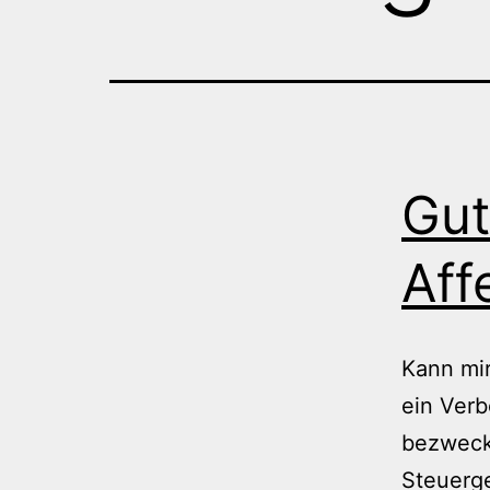
Gut
Aff
Kann mir
ein Verb
bezwecke
Steuerge