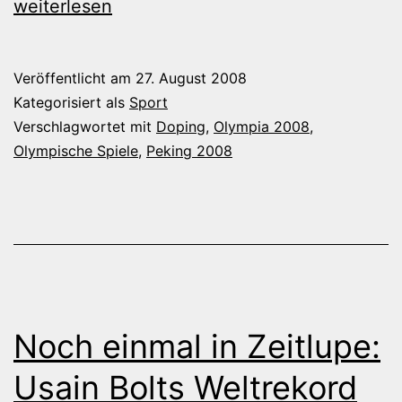
IOC
weiterlesen
und
Doping
Veröffentlicht am
27. August 2008
und
Kategorisiert als
Sport
Menschenr
Verschlagwortet mit
Doping
,
Olympia 2008
,
Olympische Spiele
,
Peking 2008
Noch einmal in Zeitlupe:
Usain Bolts Weltrekord