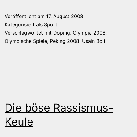
über
die
Veröffentlicht am
17. August 2008
100
Kategorisiert als
Sport
Meter…
Verschlagwortet mit
Doping
,
Olympia 2008
,
Olympische Spiele
,
Peking 2008
,
Usain Bolt
Die böse Rassismus-
Keule