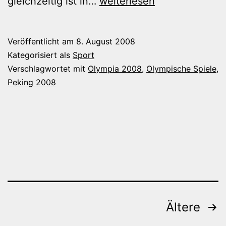
Eröffnung
gleichzeitig ist in…
weiterlesen
der
XXIX.
Veröffentlicht am
8. August 2008
Olympischen
Kategorisiert als
Sport
Spiele
Verschlagwortet mit
Olympia 2008
,
Olympische Spiele
,
Peking 2008
Beitragsnavigation
Ältere