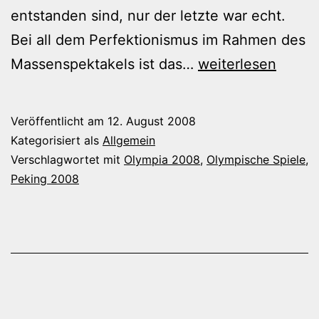
entstanden sind, nur der letzte war echt.
Bei all dem Perfektionismus im Rahmen des
Nicht
Massenspektakels ist das…
weiterlesen
alles
ist
Veröffentlicht am
12. August 2008
echt
Kategorisiert als
Allgemein
bei
Verschlagwortet mit
Olympia 2008
,
Olympische Spiele
,
Peking 2008
Olympia