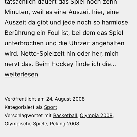
tatsächlich dauert das Spiel noch zehn
Minuten, weil es eine Auszeit hier, eine
Auszeit da gibt und jede noch so harmlose
Berührung ein Foul ist, bei dem das Spiel
unterbrochen und die Uhrzeit angehalten
wird. Netto-Spielzeit hin oder her, mich
Warum
nervt das. Beim Hockey finde ich die…
ich
weiterlesen
Basketb
nicht
Veröffentlicht am
24. August 2008
leiden
Kategorisiert als
Sport
kann
Verschlagwortet mit
Basketball
,
Olympia 2008
,
Olympische Spiele
,
Peking 2008