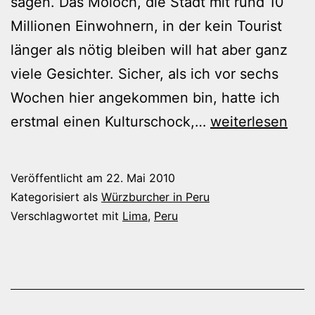
sagen. Das Moloch, die Stadt mit rund 10
Millionen Einwohnern, in der kein Tourist
länger als nötig bleiben will hat aber ganz
viele Gesichter. Sicher, als ich vor sechs
Wochen hier angekommen bin, hatte ich
Lima
erstmal einen Kulturschock,…
weiterlesen
Veröffentlicht am
22. Mai 2010
Kategorisiert als
Würzburcher in Peru
Verschlagwortet mit
Lima
,
Peru