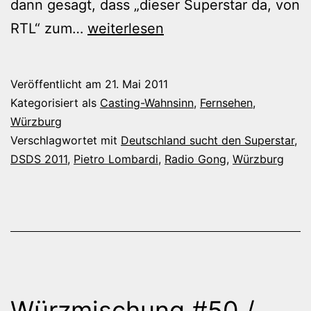
dann gesagt, dass „dieser Superstar da, von
Der
RTL“ zum…
weiterlesen
kurze
Ruhm
Veröffentlicht am
21. Mai 2011
eines
Kategorisiert als
Casting-Wahnsinn
,
Fernsehen
,
„Superstars“
Würzburg
Verschlagwortet mit
Deutschland sucht den Superstar
,
DSDS 2011
,
Pietro Lombardi
,
Radio Gong
,
Würzburg
Würzmischung #50 /