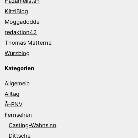
Hazamelistan
KitziBlog
Moggadodde
redaktion42
Thomas Matterne
Würzblog
Kategorien
Allgemein
Alltag
Ã–PNV
Fernsehen
Casting-Wahnsinn
Dittsche