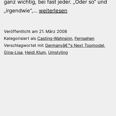
ganz wichtig, bei fast jeder. „Oder so“ und
Neues
„irgendwie“,…
weiterlesen
von
den
Veröffentlicht am
21. März 2008
Topmadeln
Kategorisiert als
Casting-Wahnsinn
,
Fernsehen
Verschlagwortet mit
Germanyâ€™s Next Topmodel
,
Gina-Lisa
,
Heidi Klum
,
Umstyling