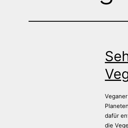
Seh
Veg
Veganer
Planeten
dafür en
die Vege