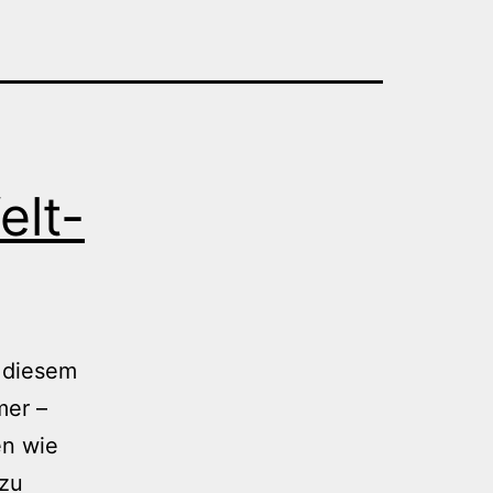
elt-
 diesem
mer –
en wie
 zu