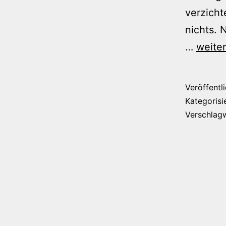
verzicht
nichts. 
Sehr
…
weite
lustig:
Heute
Veröffentl
ist
Kategorisi
Welt-
Verschlag
Vegan
Tag