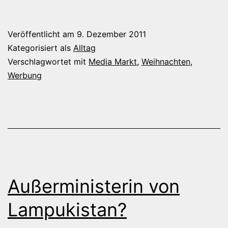
Reaktion
auf
Veröffentlicht am
9. Dezember 2011
die
Kategorisiert als
Alltag
Media-
Verschlagwortet mit
Media Markt
,
Weihnachten
,
Werbung
Markt-
Werbung
Außerministerin von
Lampukistan?