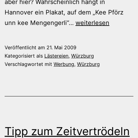
aber hier? Wahrscheinlich hängt in
Hannover ein Plakat, auf dem „Kee Pförz
Logistikfehler?
unn kee Mengengerli“…
weiterlesen
Veröffentlicht am
21. Mai 2009
Kategorisiert als
Lästereien
,
Würzburg
Verschlagwortet mit
Werbung
,
Würzburg
Tipp zum Zeitvertrödeln