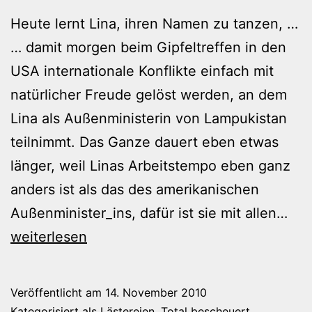
Heute lernt Lina, ihren Namen zu tanzen, …
… damit morgen beim Gipfeltreffen in den
USA internationale Konflikte einfach mit
natürlicher Freude gelöst werden, an dem
Lina als Außenministerin von Lampukistan
teilnimmt. Das Ganze dauert eben etwas
länger, weil Linas Arbeitstempo eben ganz
anders ist als das des amerikanischen
Auß
Außenminister_ins, dafür ist sie mit allen…
von
weiterlesen
Lam
Veröffentlicht am
14. November 2010
Kategorisiert als
Lästereien
,
Total bescheuert