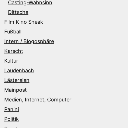
Casting-Wahnsinn
Dittsche
Film Kino Sneak
Fußball
Intern / Blogosphäre
Karscht
Kultur
Laudenbach
Lästereien
Mainpost
Medien, Internet, Computer
Panini
Politik