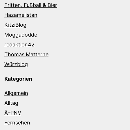
Fritten, Fußball & Bier
Hazamelistan
KitziBlog
Moggadodde
redaktion42
Thomas Matterne
Würzblog
Kategorien
Allgemein
Alltag
Ã–PNV
Fernsehen