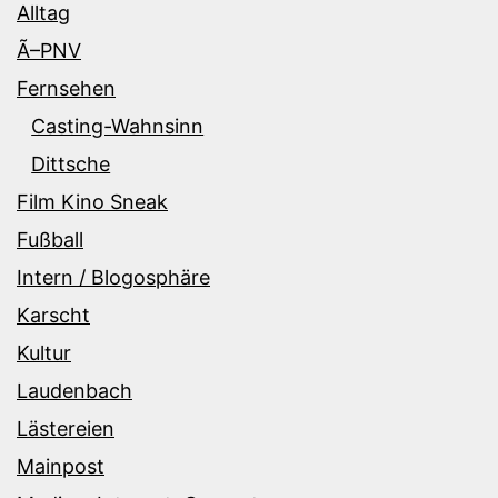
Alltag
Ã–PNV
Fernsehen
Casting-Wahnsinn
Dittsche
Film Kino Sneak
Fußball
Intern / Blogosphäre
Karscht
Kultur
Laudenbach
Lästereien
Mainpost