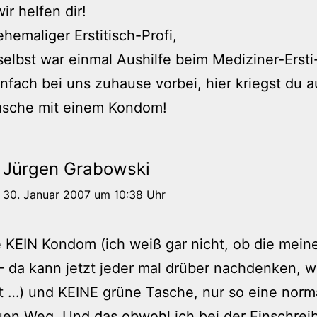
ir helfen dir!
 ehemaliger Erstitisch-Profi,
selbst war einmal Aushilfe beim Mediziner-Ersti
fach bei uns zuhause vorbei, hier kriegst du a
asche mit einem Kondom!
Jürgen Grabowski
30. Januar 2007 um 10:38 Uhr
e KEIN Kondom (ich weiß gar nicht, ob die mein
– da kann jetzt jeder mal drüber nachdenken, 
 …) und KEINE grüne Tasche, nur so eine norm
en Weg. Und das obwohl ich bei der Einschrei