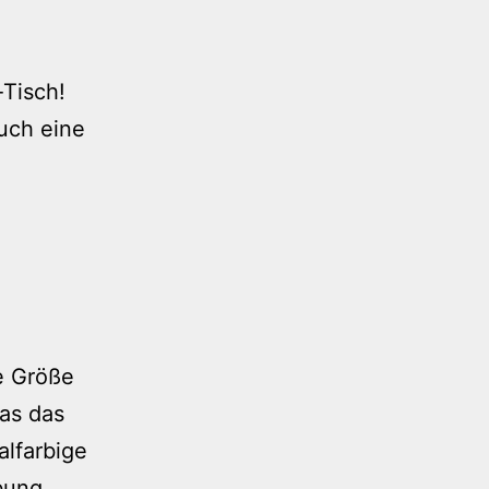
-Tisch!
uch eine
e Größe
was das
alfarbige
bung