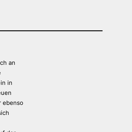
ich an
e
in in
neuen
r ebenso
sich