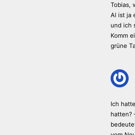
Tobias, w
Al ist ja
und ich 
Komm ein
grüne T
Ich hatt
hatten? 
bedeutet
vom Neu