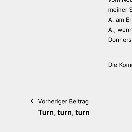
meiner S
A. am E
A., wenn
Donners
Die Kom
Beitragsnaviga
Vorheriger Beitrag
Turn, turn, turn