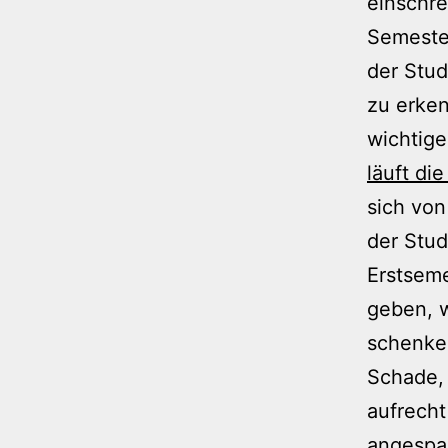
einschre
Semester
der Stud
zu erken
wichtige
läuft di
sich von
der Stud
Erstseme
geben, w
schenken
Schade, 
aufrecht
angespan