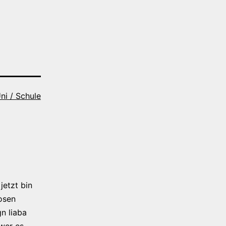
ni / Schule
jetzt bin
osen
n liaba
 wer es