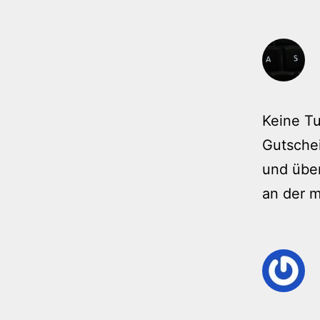
Keine T
Gutsche
und über
an der m