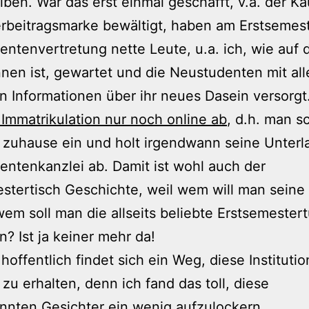
iben. War das erst einmal geschafft, v.a. der Ka
beitragsmarke bewältigt, haben am Erstsemest
entenvertretung nette Leute, u.a. ich, wie auf
nen ist, gewartet und die Neustudenten mit alle
n Informationen über ihr neues Dasein versorgt
e Immatrikulation nur noch online ab
, d.h. man s
 zuhause ein und holt irgendwann seine Unterl
entenkanzlei ab. Damit ist wohl auch der
stertisch Geschichte, weil wem will man seine 
em soll man die allseits beliebte Erstsemester
? Ist ja keiner mehr da!
hoffentlich findet sich ein Weg, diese Institutio
 zu erhalten, denn ich fand das toll, diese
nten Gesichter ein wenig aufzulockern.