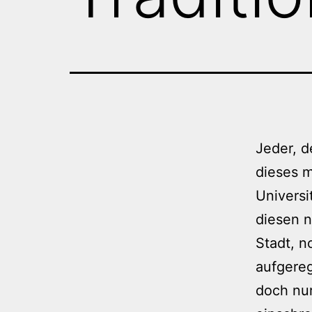
Jeder, d
dieses 
Universi
diesen n
Stadt, n
aufgereg
doch nur