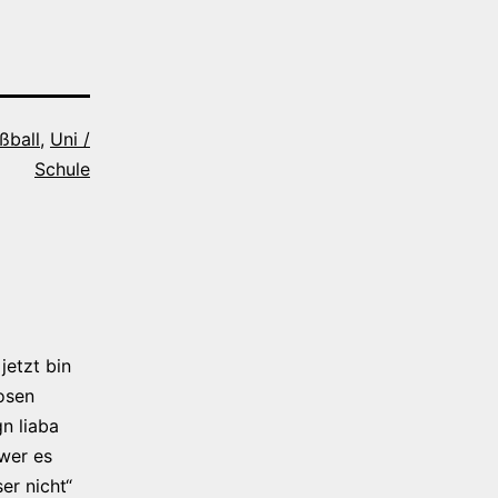
ßball
,
Uni /
Schule
jetzt bin
osen
n liaba
 wer es
er nicht“