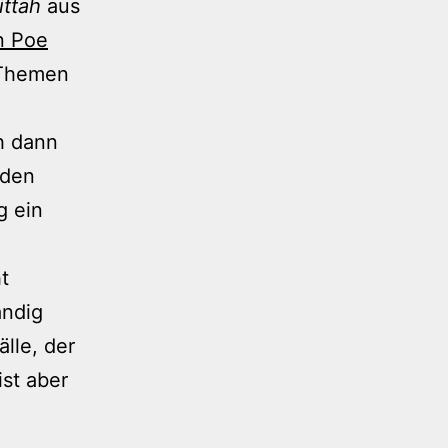
ittah
aus
n Poe
 Themen
h dann
 den
g ein
t
ändig
lle, der
ist aber