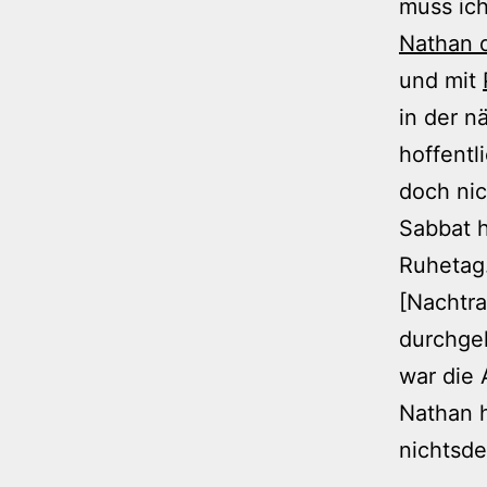
muss ic
Nathan 
und mit
in der 
hoffentl
doch nic
Sabbat h
Ruhetag
[Nachtra
durchge
war die 
Nathan h
nichtsde