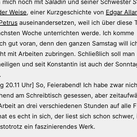
h mich noch mit
Saladin
und seiner Schwester
S
der Weise
, einer Kurzgeschichte von
Edgar Alla
Petrus
auseinandersetzen, weil ich über diese
nächsten Woche unterrichten werde. Ich komme
ich gut voran, denn den ganzen Samstag will ic
ht mit Arbeiten zubringen. Schließlich soll man
eiligen und seit Konstantin ist auch der Sonnta
.
g 20.11 Uhr] So, Feierabend! Ich habe zwar nich
hend am Schreibtisch gesessen, aber zeitaufw
Arbeit an drei verschiedenen Stunden auf alle Fä
at es echt in sich, der liest sich schon schwer, 
stotrotz ein faszinierendes Werk.