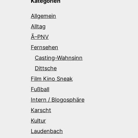
Kategorien
Allgemein
Alltag
Ã–PNV
Fernsehen
Casting-Wahnsinn
Dittsche
Film Kino Sneak
Fußball
Intern / Blogosphäre
Karscht
Kultur
Laudenbach