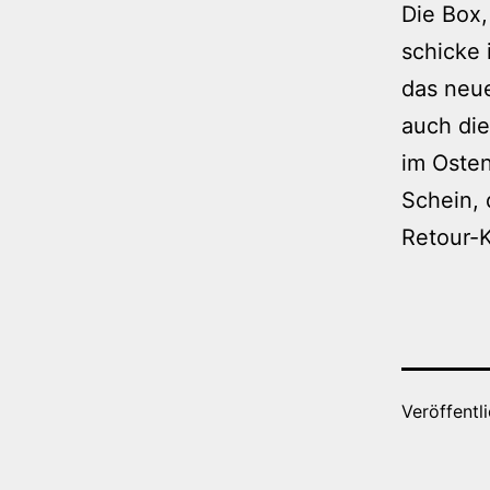
Die Box,
schicke
das neue
auch di
im Osten
Schein, 
Retour-K
Veröffentl