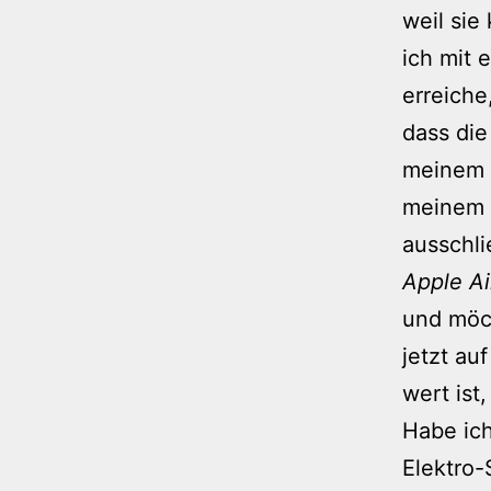
weil sie
ich mit 
erreiche
dass di
meinem 
meinem R
ausschli
Apple Ai
und möc
jetzt au
wert ist
Habe ich
Elektro