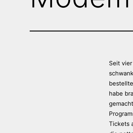
Seit vie
schwank
bestellt
habe br
gemacht,
Program
Tickets 