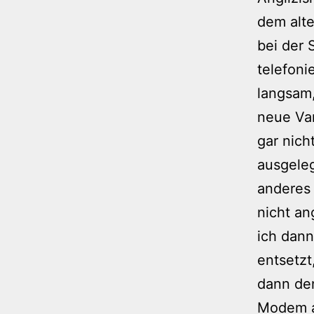
dem alt
bei der 
telefoni
langsam,
neue Var
gar nich
ausgeleg
anderes
nicht an
ich dann
entsetzt
dann de
Modem a