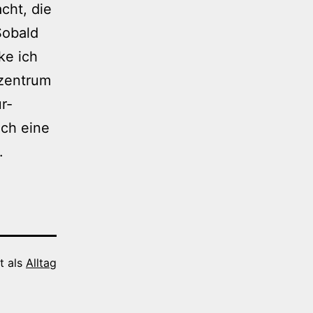
cht, die
Sobald
ke ich
kzentrum
r-
uch eine
.
t als
Alltag