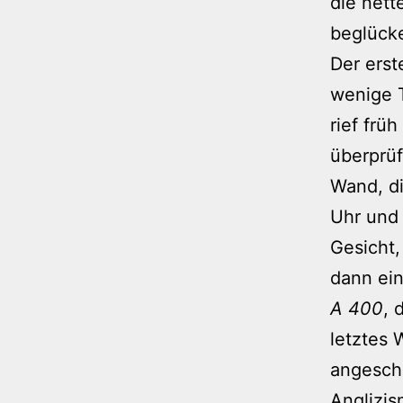
die nett
beglücke
Der erst
wenige T
rief frü
überprüf
Wand, d
Uhr und 
Gesicht,
dann ei
A 400
, 
letztes
angesch
Anglizi