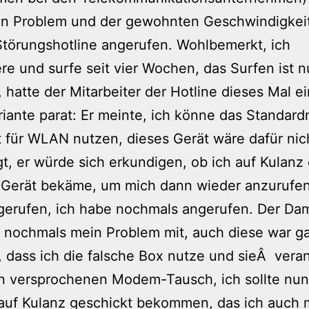
en Problem und der gewohnten Geschwindigkei
Störungshotline angerufen. Wohlbemerkt, ich
ere und surfe seit vier Wochen, das Surfen ist n
 hatte der Mitarbeiter der Hotline dieses Mal e
iante parat: Er meinte, ich könne das Standa
t für WLAN nutzen, dieses Gerät wäre dafür nic
t, er würde sich erkundigen, ob ich auf Kulanz 
 Gerät bekäme, um mich dann wieder anzurufen.
gerufen, ich habe nochmals angerufen. Der Dam
 nochmals mein Problem mit, auch diese war g
, dass ich die falsche Box nutze und sieÂ vera
n versprochenen Modem-Tausch, ich sollte nun
uf Kulanz geschickt bekommen, das ich auch m