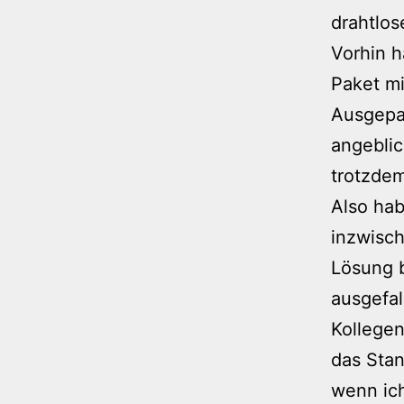
drahtlos
Vorhin h
Paket m
Ausgepa
angeblic
trotzdem
Also ha
inzwisch
Lösung 
ausgefal
Kollegen
das Sta
wenn ich