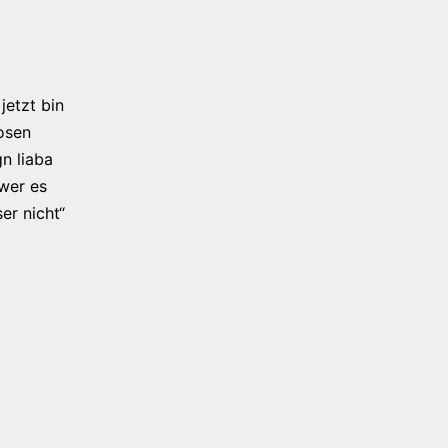
jetzt bin
osen
n liaba
 wer es
er nicht“