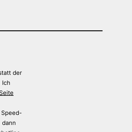
tatt der
 Ich
Seite
 Speed-
h dann