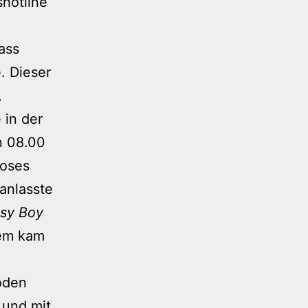
hotline
dass
. Dieser
,
 in der
n 08.00
loses
anlasste
sy Boy
dem kam
öden
 und mit