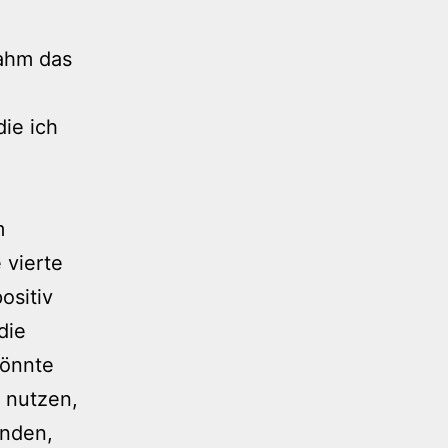
nahm das
die ich
m
 vierte
ositiv
die
könnte
 nutzen,
enden,