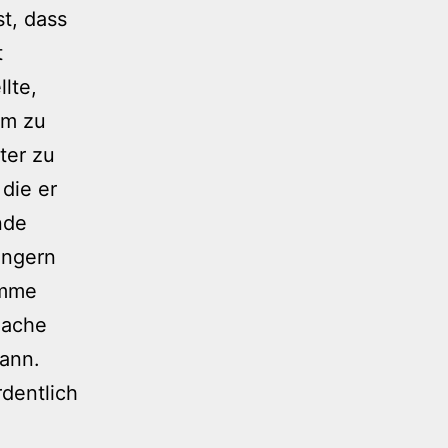
st, dass
t
lte,
em zu
er zu
die er
nde
ungern
omme
 Sache
kann.
dentlich