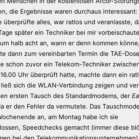
en Menschen in der kostenlosen Arcor-Störungs
n, die Ergebnisse waren durchaus interessant:
e überprüfte alles, war ratlos und veranlasste, 
age später ein Techniker bei mir vorbeischaute
h um halb acht an, wann er denn kommen könne
te dann zum vereinbarten Termin die TAE-Dose
ie schon zuvor ein Telekom-Techniker zwische
16.00 Uhr überprüft hatte, machte dann ein rat
 ließ sich die WLAN-Verbindung zeigen und ver
nen ersten Tausch des Standardmodems, der
Ea
da er den Fehler da vermutete. Das Tauschmo
 Wochenende an, am Montag habe ich sie
lossen, Speedchecks gemacht (immer diese bl
smen bei den Telekommunikationsunternehmen)