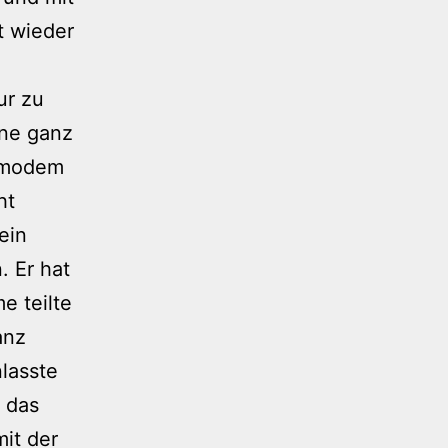
t wieder
ur zu
ine ganz
rdmodem
ht
ein
 Er hat
e teilte
anz
nlasste
 das
it der