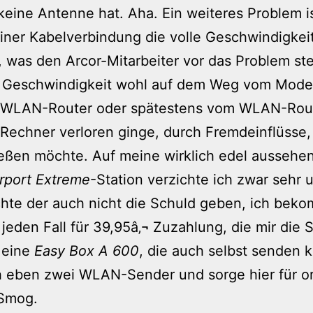
 keine Antenne hat. Aha. Ein weiteres Problem i
einer Kabelverbindung die volle Geschwindigkei
, was den Arcor-Mitarbeiter vor das Problem stel
e Geschwindigkeit wohl auf dem Weg vom Mod
WLAN-Router oder spätestens vom WLAN-Rout
echner verloren ginge, durch Fremdeinflüsse, 
eßen möchte. Auf meine wirklich edel aussehe
rport Extreme
-Station verzichte ich zwar sehr 
hte der auch nicht die Schuld geben, ich bek
f jeden Fall für 39,95â‚¬ Zuzahlung, die mir die
, eine
Easy Box A 600
, die auch selbst senden 
 eben zwei WLAN-Sender und sorge hier für or
-Smog.