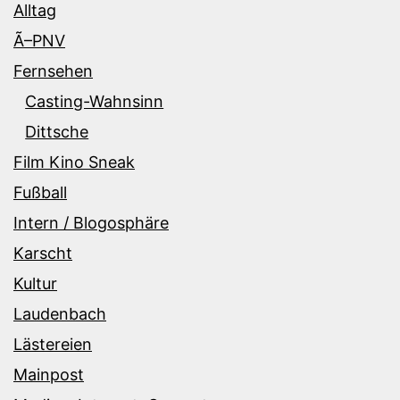
Alltag
Ã–PNV
Fernsehen
Casting-Wahnsinn
Dittsche
Film Kino Sneak
Fußball
Intern / Blogosphäre
Karscht
Kultur
Laudenbach
Lästereien
Mainpost