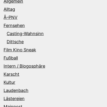
Allgemein
Alltag
Ã–PNV
Fernsehen
Casting-Wahnsinn
Dittsche
Film Kino Sneak
Fußball
Intern / Blogosphäre
Karscht
Kultur
Laudenbach
Lästereien
Mainpost