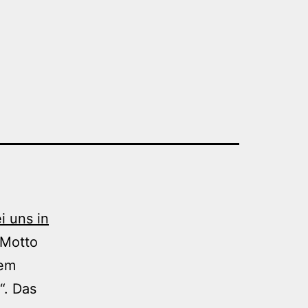
i uns in
 Motto
dem
“. Das