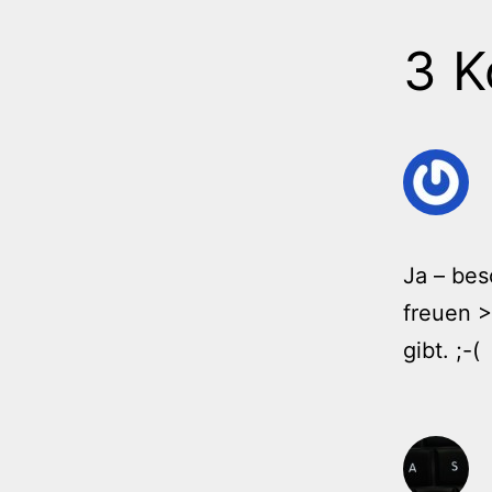
3 
Ja – bes
freuen >
gibt. ;-(