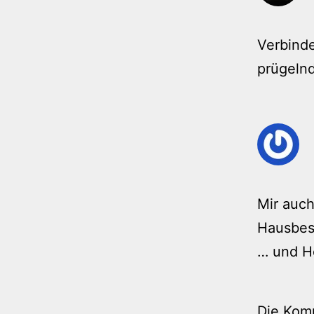
Verbind
prügelnd
Mir auch
Hausbese
… und H
Die Kom