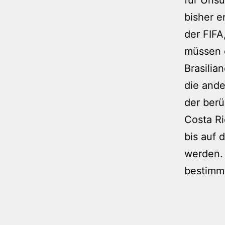
bisher e
der FIFA
müssen d
Brasilia
die ande
der berü
Costa Ri
bis auf 
werden. 
bestimmt