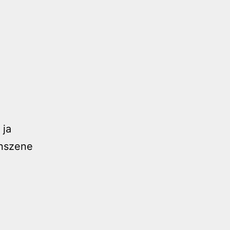
 ja
anszene