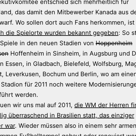
kutivkomitee entschied sich mehrheitlich für
land, das damit den Mitbewerber Kanada aus 
arf. Wo sollen dort auch Fans herkommen, ist 
h die Spielorte wurden bekannt gegeben
: So s
Spiele in den neuen Stadien von
Hoppenheim
sen
Hoffenheim in Sinsheim, in Augsburg und D
n Essen, in Gladbach, Bielefeld, Wolfsburg, Ma
t, Leverkusen, Bochum und Berlin, wo am eine
Stadion für 2011 noch weitere Modernisierung
führt werden.
uen wir uns mal auf 2011,
die WM der Herren fi
lig überraschend in Brasilien statt, das einziger
r war
. Wieder müssen also in einem sehr arme
ummen Fußballtempel gebaut oder renoviert we