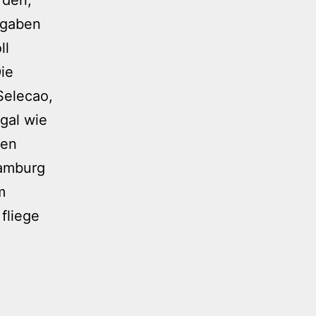
rgaben
ll
ie
 Selecao,
gal wie
gen
Hamburg
m
 fliege