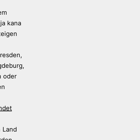
dem
ja kana
teigen
resden,
gdeburg,
n oder
en
ndet
n Land
rden,