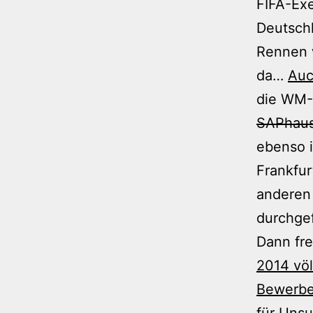
FIFA-Exe
Deutsch
Rennen w
da…
Auc
die WM-
SAPhau
ebenso i
Frankfur
anderen 
durchge
Dann fre
2014 völ
Bewerbe
für Uns