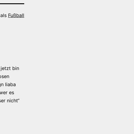
 als
Fußball
jetzt bin
osen
n liaba
 wer es
er nicht“