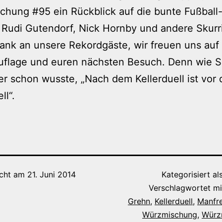
chung #95 ein Rückblick auf die bunte Fußball
Rudi Gutendorf, Nick Hornby und andere Skurri
ank an unsere Rekordgäste, wir freuen uns auf 
Auflage und euren nächsten Besuch. Denn wie 
r schon wusste, „Nach dem Kellerduell ist vor
ll“.
icht am
21. Juni 2014
Kategorisiert al
Verschlagwortet m
Grehn
,
Kellerduell
,
Manfr
Würzmischung
,
Würz