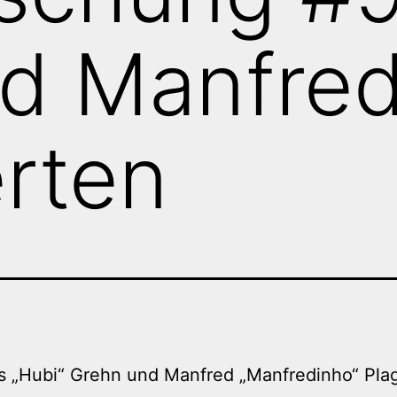
nd Manfre
rten
s „Hubi“ Grehn und Manfred „Manfredinho“ Pla