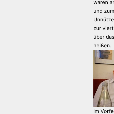
waren a
und zum 
Unnütze
zur vier
über das
heißen.
Im Vorfe