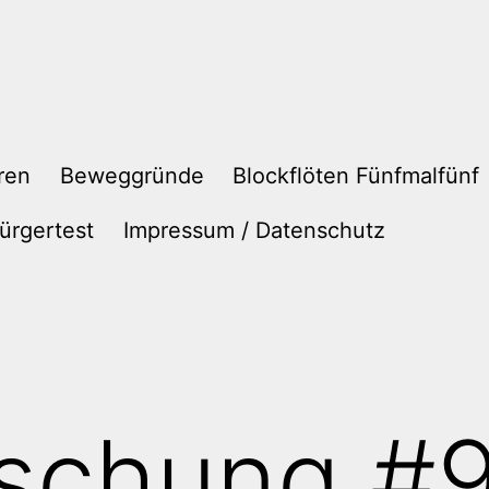
ren
Beweggründe
Blockflöten Fünfmalfünf
ürgertest
Impressum / Datenschutz
schung #9