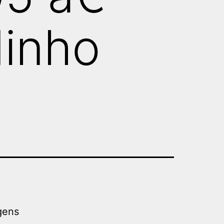
dinho
gens