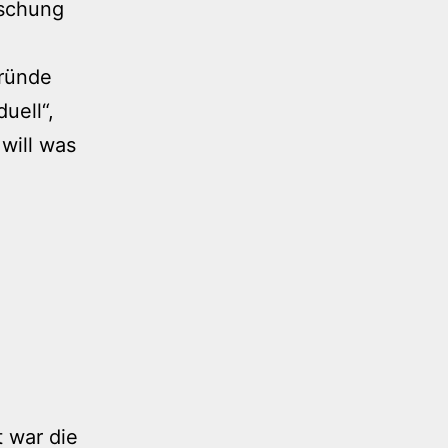
ischung
gründe
uell“,
will was
t war die