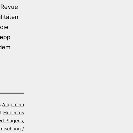
-Revue
litäten
die
Sepp
 dem
s
Allgemein
it
Hubertus
ed Plagens
,
mischung /