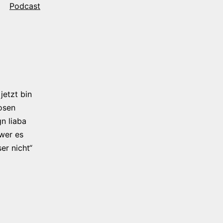
Podcast
jetzt bin
osen
n liaba
 wer es
er nicht“