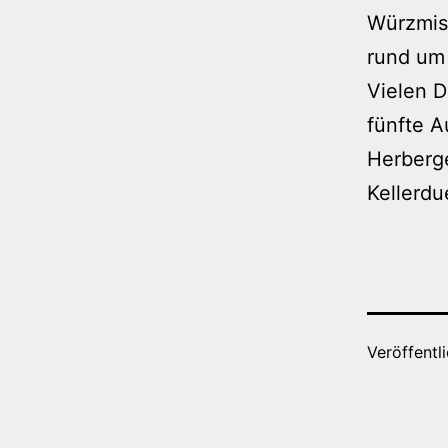
Würzmis
rund um 
Vielen D
fünfte 
Herberge
Kellerdue
Veröffentl