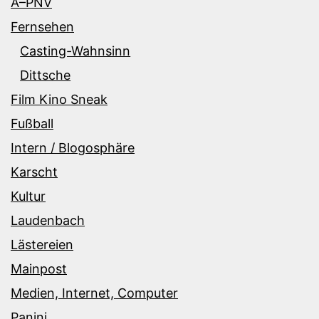
Ã–PNV
Fernsehen
Casting-Wahnsinn
Dittsche
Film Kino Sneak
Fußball
Intern / Blogosphäre
Karscht
Kultur
Laudenbach
Lästereien
Mainpost
Medien, Internet, Computer
Panini