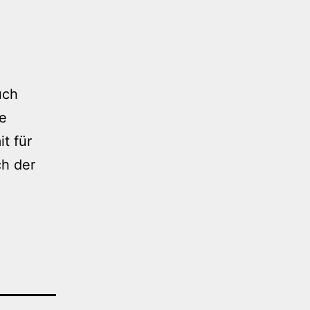
uch
e
t für
ch der