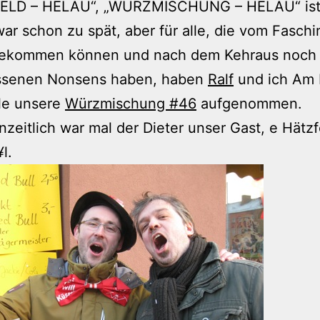
ELD – HELAU“, „WÜRZMISCHUNG – HELAU“ ist
ar schon zu spät, aber für alle, die vom Faschi
ekommen können und nach dem Kehraus noch K
ssenen Nonsens haben, haben
Ralf
und ich Am 
le unsere
Würzmischung #46
aufgenommen.
zeitlich war mal der Dieter unser Gast, e Hätzf
l.