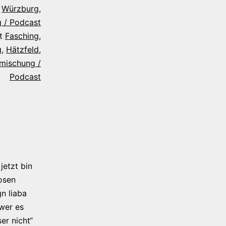
s
Würzburg
,
 / Podcast
it
Fasching
,
g
,
Hätzfeld
,
mischung /
Podcast
jetzt bin
osen
n liaba
 wer es
er nicht“