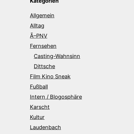
Kategorien
Allgemein
Alltag
Ã–PNV
Fernsehen
Casting-Wahnsinn
Dittsche
Film Kino Sneak
Fußball
Intern / Blogosphäre
Karscht
Kultur
Laudenbach