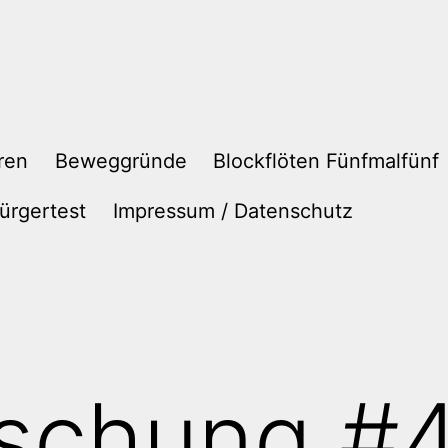
ren
Beweggründe
Blockflöten Fünfmalfünf
ürgertest
Impressum / Datenschutz
schung #4