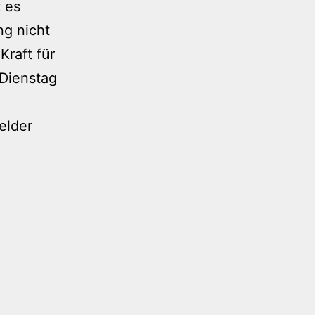
 es
ng nicht
raft für
Dienstag
elder