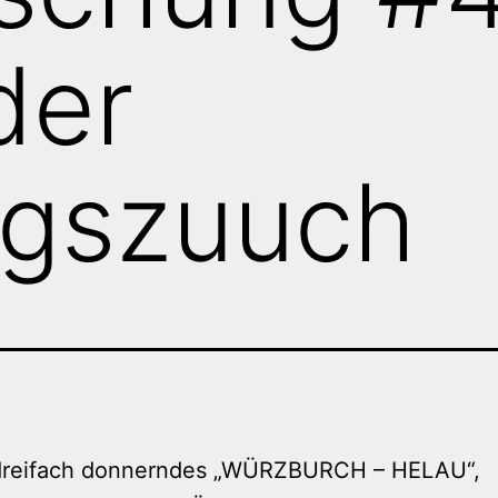
der
ngszuuch
 dreifach donnerndes „WÜRZBURCH – HELAU“,