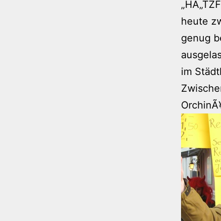
„HÃ„TZF
heute zw
genug b
ausgela
im Städt
Zwischen
OrchinÃ¥