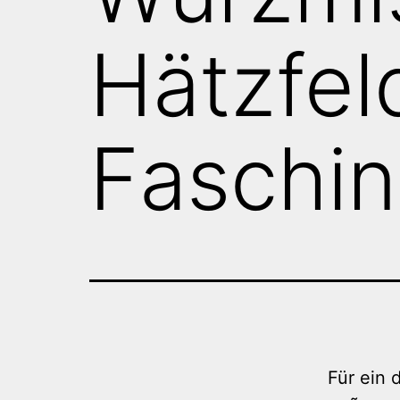
Hätzfel
Faschi
Für ein