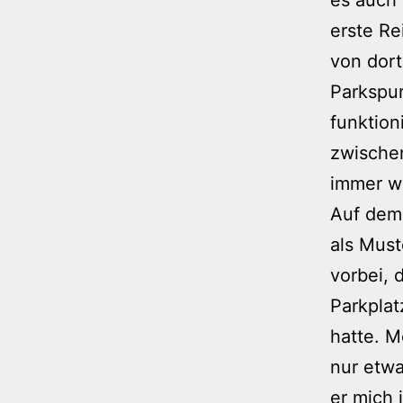
erste Re
von dort
Parkspur
funktion
zwische
immer wi
Auf dem
als Mus
vorbei, 
Parkplat
hatte. M
nur etwa
er mich 