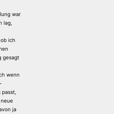
ilung war
n lag,
 ob ich
chen
g gesagt
auch wenn
-
 passt,
e neue
avon ja