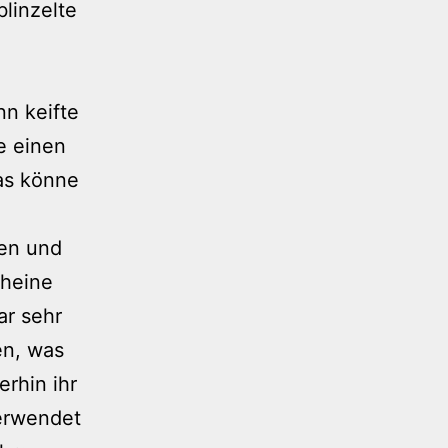
linzelte
,
nn keifte
e einen
Das könne
sen und
cheine
ar sehr
en, was
erhin ihr
verwendet