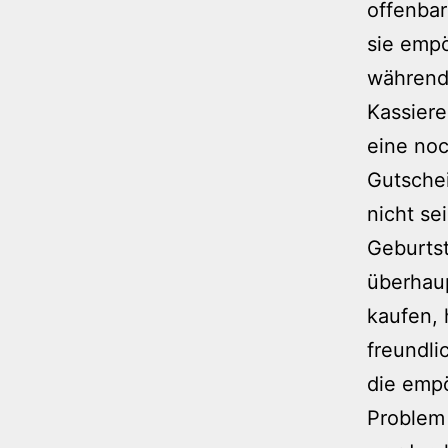
offenbar
sie empö
während 
Kassiere
eine noc
Gutschei
nicht se
Geburtst
überhaup
kaufen, 
freundli
die empö
Problem 