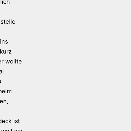
lich
stelle
ins
 kurz
r wollte
al
u
 beim
en,
eck ist
 weil die