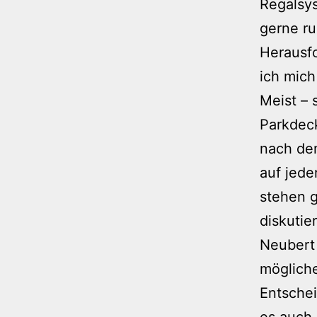
Regalsys
gerne ru
Herausfo
ich mich
Meist – 
Parkdeck
nach dem
auf jede
stehen g
diskutie
Neubert 
möglich
Entschei
es auch 