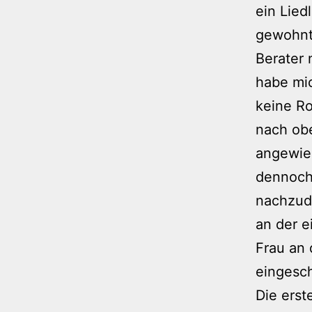
ein Lied
gewohnt 
Berater 
habe mi
keine Ro
nach obe
angewies
dennoch 
nachzud
an der e
Frau an 
eingesc
Die erst