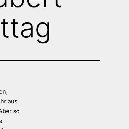
ttag
en,
hr aus
Aber so
s