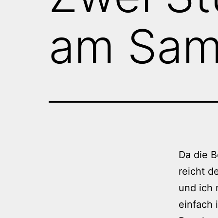
am Sam
Da die B
reicht d
und ich 
einfach 