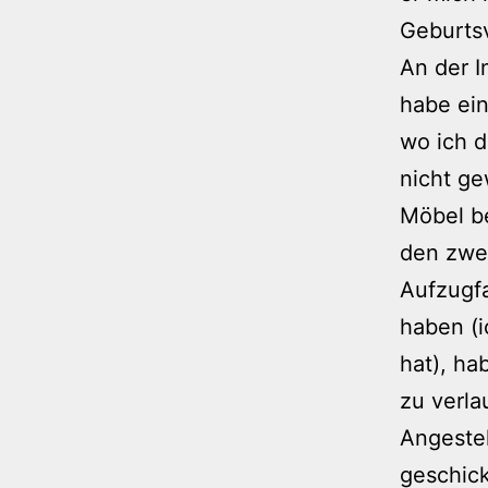
Geburts
An der 
habe ei
wo ich d
nicht ge
Möbel be
den zwei
Aufzugfa
haben (i
hat), ha
zu verla
Angestel
geschick