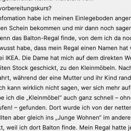
vorbereitungskurs?
Infomation habe ich meinen Einlegeboden ange
nen Schein bekommen und mir dann noch sagen
enn das Balton-Regal finde, von dem ich da no
wusst habe, dass mein Regal einen Namen hat 
i IKEA. Die Dame hat mich auf dem direkten W
ten Stock geschickt, zu den Kleinmöbeln. Nac
hrt, während der eine Mutter und ihr Kind randa
ch kann wirklich nicht sagen, wer sich mehr au
be ich die „Kleinmöbel“ auch ganz schnell – oh
ufen! – gefunden. Dort wurde ich von der nette
lten aber gleich ins „Junge Wohnen“ im ander
t, weil ich dort Balton finde. Mein Regal hatte j