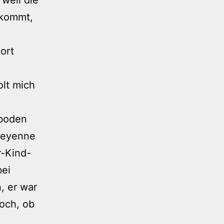
kkommt,
ort
lt mich
eboden
heyenne
r-Kind-
bei
, er war
noch, ob