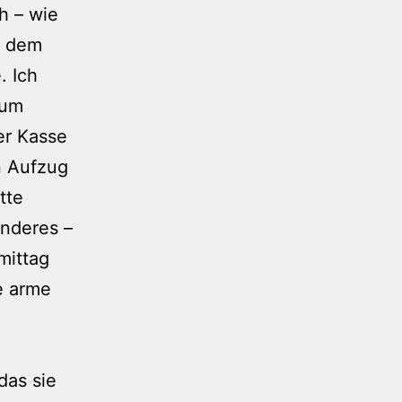
ch – wie
t dem
. Ich
rum
er Kasse
n Aufzug
tte
anderes –
mittag
e arme
das sie