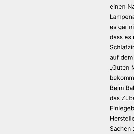
einen Na
Lampenab
es gar n
dass es
Schlafzi
auf dem 
„Guten 
bekomm
Beim Bal
das Zube
Einlegeb
Herstell
Sachen z