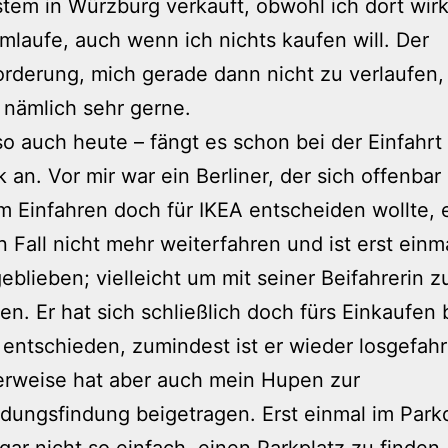
tem in Würzburg verkauft, obwohl ich dort wirk
mlaufe, auch wenn ich nichts kaufen will. Der
rderung, mich gerade dann nicht zu verlaufen, 
 nämlich sehr gerne.
so auch heute – fängt es schon bei der Einfahrt 
 an. Vor mir war ein Berliner, der sich offenbar
 Einfahren doch für IKEA entscheiden wollte, e
n Fall nicht mehr weiterfahren und ist erst einm
eblieben; vielleicht um mit seiner Beifahrerin z
ren. Er hat sich schließlich doch fürs Einkaufen
entschieden, zumindest ist er wieder losgefahr
erweise hat aber auch mein Hupen zur
dungsfindung beigetragen. Erst einmal im Parkd
gar nicht so einfach, einen Parkplatz zu finden,