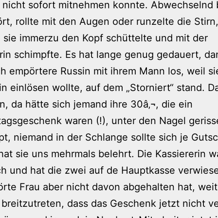
 nicht sofort mitnehmen konnte. Abwechselnd b
rt, rollte mit den Augen oder runzelte die Stirn
sie immerzu den Kopf schüttelte und mit der
rin schimpfte. Es hat lange genug gedauert, da
h empörtere Russin mit ihrem Mann los, weil si
n einlösen wollte, auf dem „Storniert“ stand. 
in, da hätte sich jemand ihre 30â‚¬, die ein
agsgeschenk waren (!), unter den Nagel geris
t, niemand in der Schlange sollte sich je Guts
hat sie uns mehrmals belehrt. Die Kassiererin w
ch und hat die zwei auf de Hauptkasse verwies
rte Frau aber nicht davon abgehalten hat, weit
breitzutreten, dass das Geschenk jetzt nicht 