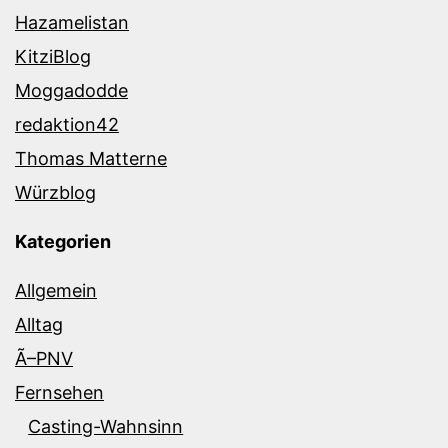
Hazamelistan
KitziBlog
Moggadodde
redaktion42
Thomas Matterne
Würzblog
Kategorien
Allgemein
Alltag
Ã–PNV
Fernsehen
Casting-Wahnsinn