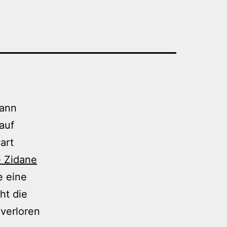
dann
auf
art
e Zidane
e eine
ht die
 verloren