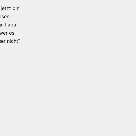
jetzt bin
osen
n liaba
 wer es
er nicht“