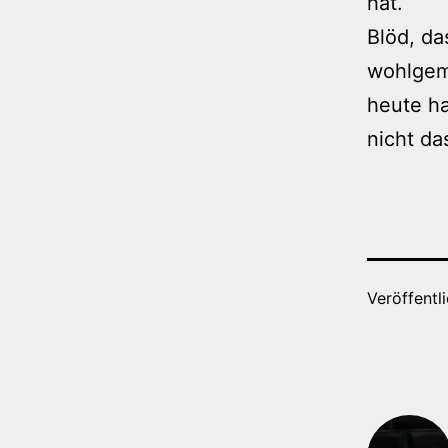
hat.
Blöd, da
wohlgeme
heute ha
nicht das
Veröffentl