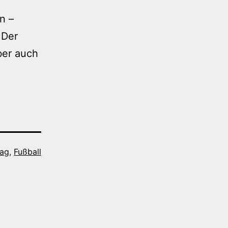
n –
 Der
ber auch
tag
,
Fußball