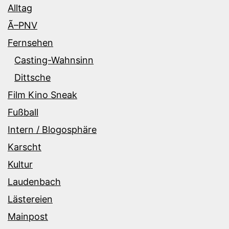
Alltag
Ã–PNV
Fernsehen
Casting-Wahnsinn
Dittsche
Film Kino Sneak
Fußball
Intern / Blogosphäre
Karscht
Kultur
Laudenbach
Lästereien
Mainpost