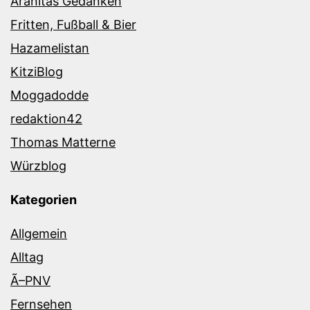
Aranitas Gedanken
Fritten, Fußball & Bier
Hazamelistan
KitziBlog
Moggadodde
redaktion42
Thomas Matterne
Würzblog
Kategorien
Allgemein
Alltag
Ã–PNV
Fernsehen