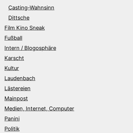
Casting-Wahnsinn
Dittsche
Film Kino Sneak
Fußball
Intern / Blogosphäre
Karscht
Kultur
Laudenbach
Lästereien
Mainpost
Medien, Internet, Computer
Panini
Politik