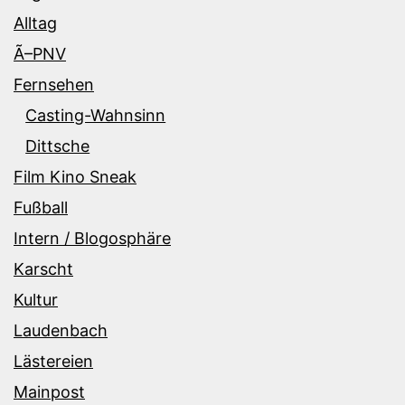
Alltag
Ã–PNV
Fernsehen
Casting-Wahnsinn
Dittsche
Film Kino Sneak
Fußball
Intern / Blogosphäre
Karscht
Kultur
Laudenbach
Lästereien
Mainpost