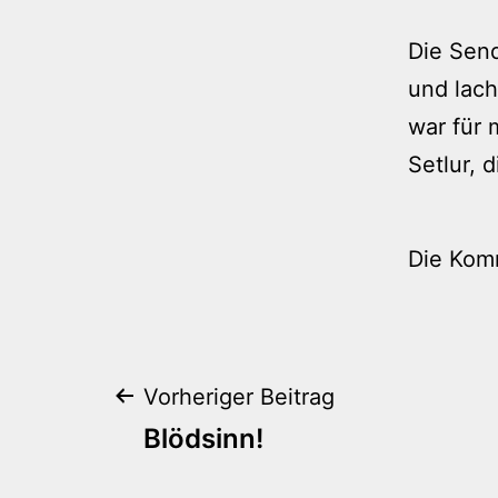
Die Send
und lach
war für 
Setlur, 
Die Kom
Beitragsnaviga
Vorheriger Beitrag
Blödsinn!