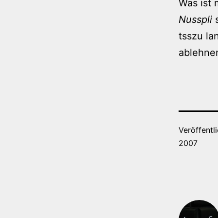
Was ist 
Nusspli
s
tsszu la
ablehnen
Veröffentl
2007