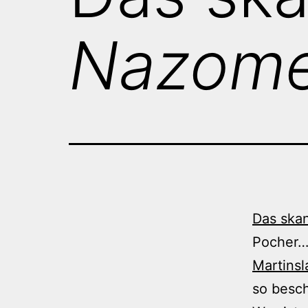
Nazome
Das ska
Pocher…
Martinsl
so besc