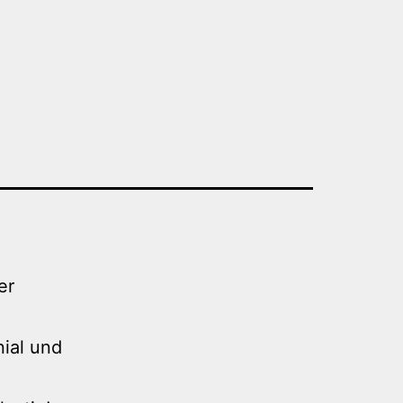
er
nial und