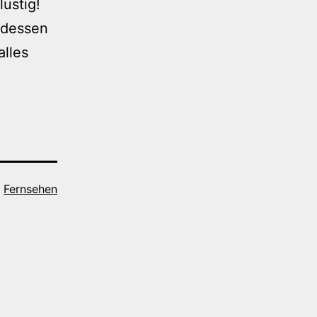
lustig!
 dessen
alles
s
Fernsehen