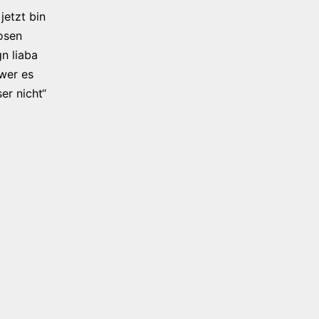
jetzt bin
osen
n liaba
 wer es
er nicht“