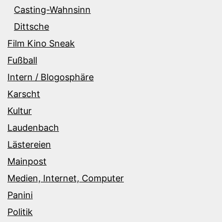
Casting-Wahnsinn
Dittsche
Film Kino Sneak
Fußball
Intern / Blogosphäre
Karscht
Kultur
Laudenbach
Lästereien
Mainpost
Medien, Internet, Computer
Panini
Politik