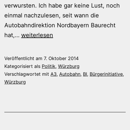
verwursten. Ich habe gar keine Lust, noch
einmal nachzulesen, seit wann die
Autobahndirektion Nordbayern Baurecht
Besteht
hat,…
weiterlesen
eine
Verpflichtung
Veröffentlicht am
7. Oktober 2014
zur
Kategorisiert als
Politik
,
Würzburg
Veröffentlichung?
Verschlagwortet mit
A3
,
Autobahn
,
BI
,
Bürgerinitiative
,
Würzburg