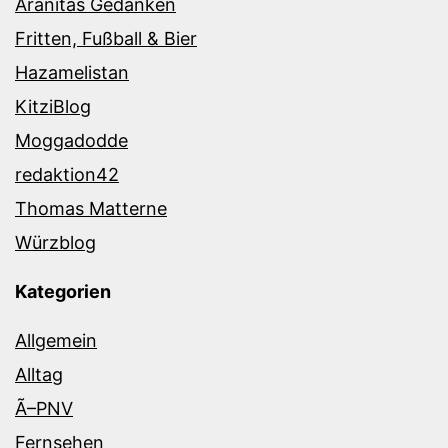
Aranitas Gedanken
Fritten, Fußball & Bier
Hazamelistan
KitziBlog
Moggadodde
redaktion42
Thomas Matterne
Würzblog
Kategorien
Allgemein
Alltag
Ã–PNV
Fernsehen