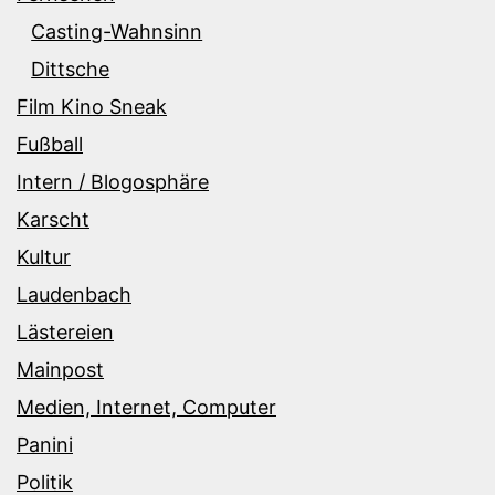
Casting-Wahnsinn
Dittsche
Film Kino Sneak
Fußball
Intern / Blogosphäre
Karscht
Kultur
Laudenbach
Lästereien
Mainpost
Medien, Internet, Computer
Panini
Politik