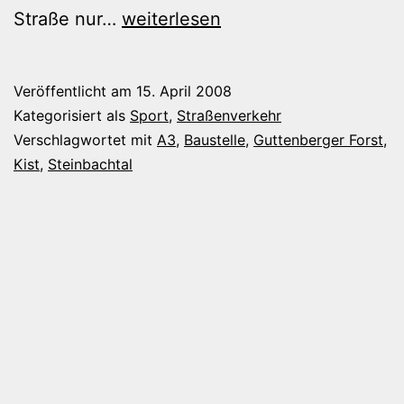
Mit
Straße nur…
weiterlesen
dem
MTB
Veröffentlicht am
15. April 2008
zur
Kategorisiert als
Sport
,
Straßenverkehr
A3-
Verschlagwortet mit
A3
,
Baustelle
,
Guttenberger Forst
,
Kist
,
Steinbachtal
Großbaustelle