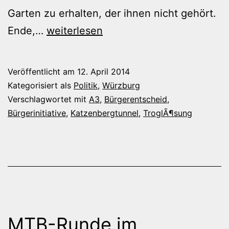
Garten zu erhalten, der ihnen nicht gehört.
Ein
Ende,…
weiterlesen
richtig
überflüssiger
Veröffentlicht am
12. April 2014
Bürgerentscheid
Kategorisiert als
Politik
,
Würzburg
Verschlagwortet mit
A3
,
Bürgerentscheid
,
Bürgerinitiative
,
Katzenbergtunnel
,
TroglÃ¶sung
MTB-Runde im