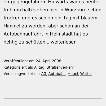
entgegengefahren. Hinwärts war es heute
früh um halb sieben hier in Würzburg schön
trocken und es schien ein Tag mit blauem
Himmel zu werden, aber schon an der
Autobahnauffahrt in Helmstadt hat es
Heftiger
richtig zu schütten…
weiterlesen
Hagelschauer
Veröffentlicht am
24. April 2008
Kategorisiert als
Alltag
,
Straßenverkehr
Verschlagwortet mit
A3
,
Autobahn
,
Hagel
,
Wetter