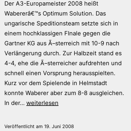
Der A3-Europameister 2008 heißt
Wabererâ€™s Optimum Solution. Das
ungarische Speditionsteam setzte sich in
einem hochklassigen FInale gegen die
Gartner KG aus Ã–sterreich mit 10-9 nach
Verlängerung durch. Zur Halbzeit stand es
4-4, ehe die Ã–sterreicher aufdrehten und
schnell einen Vorsprung herausspielten.
Kurz vor dem Spielende in Helmstadt
konnte Waberer aber zum 8-8 ausgleichen.
Der
In der…
weiterlesen
A3-
Europameister
Veröffentlicht am
19. Juni 2008