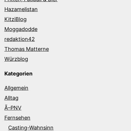
Hazamelistan
KitziBlog
Moggadodde
redaktion42
Thomas Matterne
Würzblog
Kategorien
Allgemein
Alltag
Ã–PNV
Fernsehen
Casting-Wahnsinn