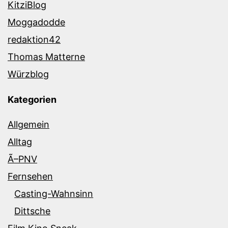
KitziBlog
Moggadodde
redaktion42
Thomas Matterne
Würzblog
Kategorien
Allgemein
Alltag
Ã–PNV
Fernsehen
Casting-Wahnsinn
Dittsche