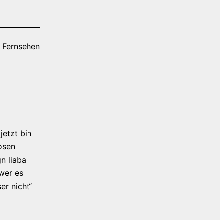
s
Fernsehen
jetzt bin
osen
n liaba
 wer es
er nicht“