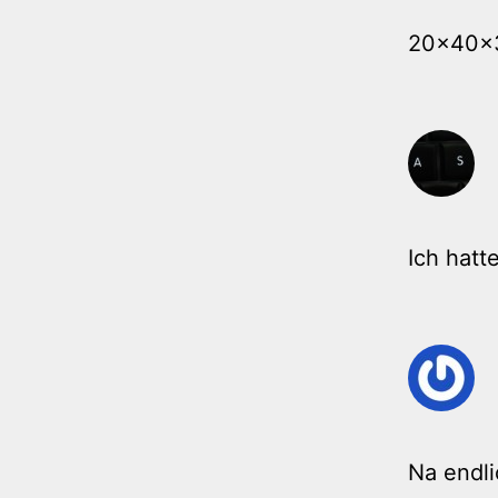
20x40x3
Ich hatt
Na endli