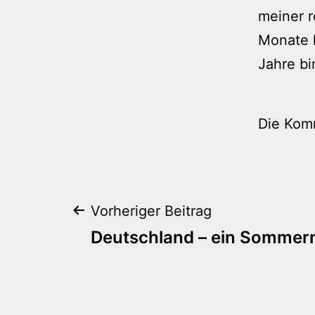
meiner r
Monate l
Jahre bi
Die Kom
Beitragsnaviga
Vorheriger Beitrag
Deutschland – ein Somme