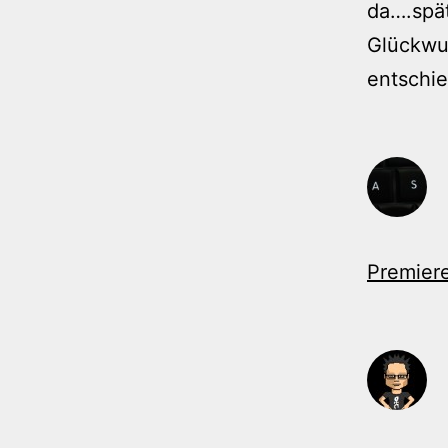
da….spät
Glückwu
entschi
Premier