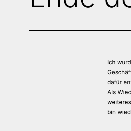
Ich wur
Geschäft
dafür en
Als Wie
weiteres
bin wied