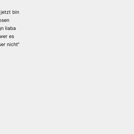
jetzt bin
osen
n liaba
 wer es
er nicht“