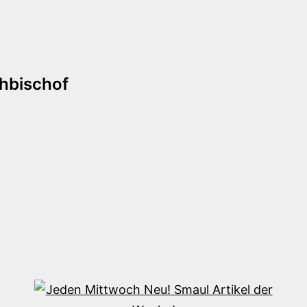
tion
hbischof