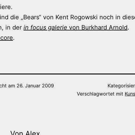
iere.
sind die „Bears“ von Kent Rogowski noch in die
, in der
in focus galerie
von Burkhard Arnold
.
core
.
icht am
26. Januar 2009
Kategorisie
Verschlagwortet mit
Kuns
Von Alex