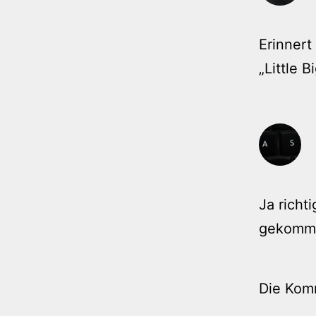
Erinnert
„Little B
Ja richt
gekomm
Die Kom