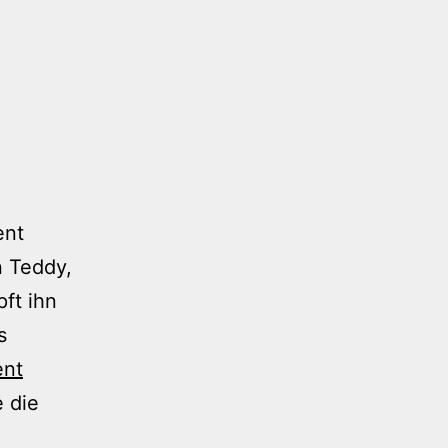
ent
n Teddy,
pft ihn
s
ent
e die