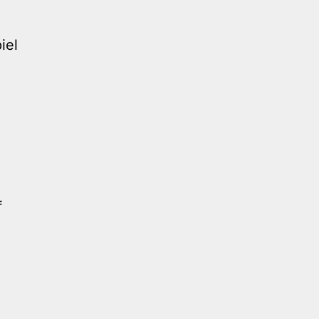
iel
f