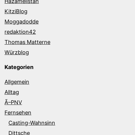
Hazamelistan
KitziBlog
Moggadodde
redaktion42
Thomas Matterne
Würzblog
Kategorien
Allgemein
Alltag
Ã–PNV
Fernsehen
Casting-Wahnsinn
Dittsche