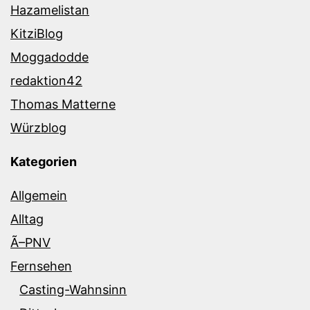
Hazamelistan
KitziBlog
Moggadodde
redaktion42
Thomas Matterne
Würzblog
Kategorien
Allgemein
Alltag
Ã–PNV
Fernsehen
Casting-Wahnsinn