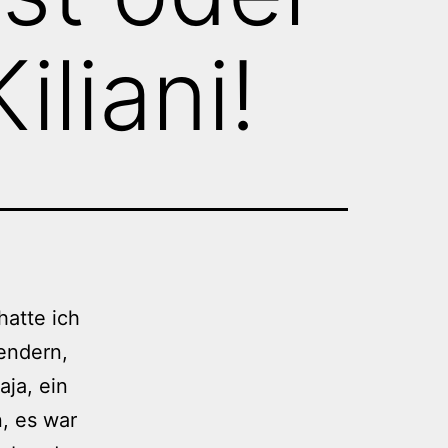
iliani!
hatte ich
lendern,
aja, ein
, es war