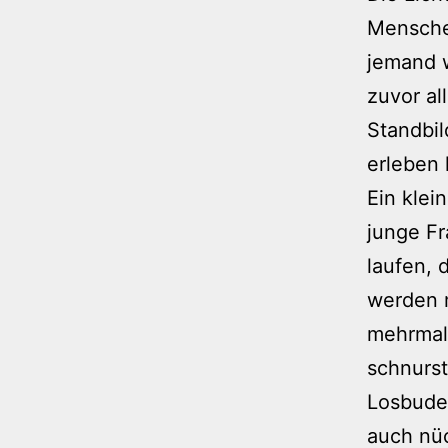
Menschen
jemand w
zuvor al
Standbil
erleben 
Ein klei
junge Fr
laufen, 
werden m
mehrmal
schnurst
Losbude 
auch nü