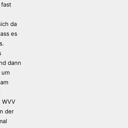
fast
sich da
dass es
s.
s
und dann
s um
r am
n
ie WVV
in der
mal