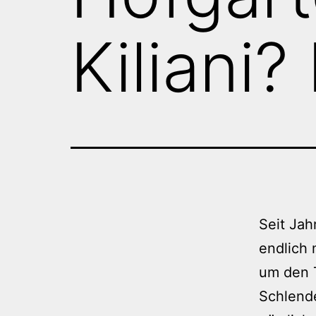
Kiliani?
Seit Jah
endlich 
um den T
Schlende