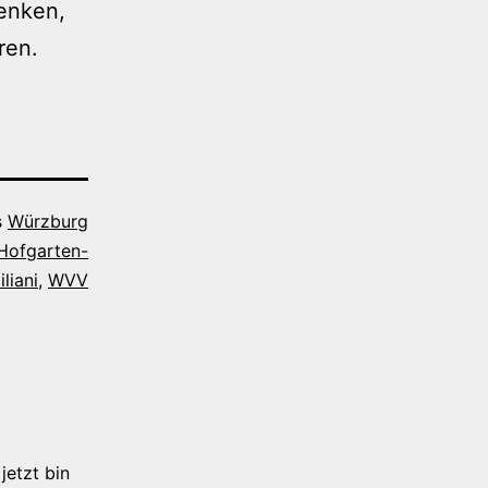
enken,
ren.
s
Würzburg
Hofgarten-
iliani
,
WVV
jetzt bin