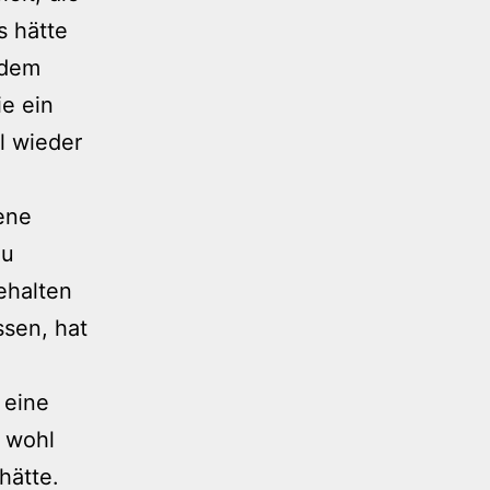
s hätte
hdem
ie ein
l wieder
ene
zu
ehalten
ssen, hat
 eine
u wohl
hätte.