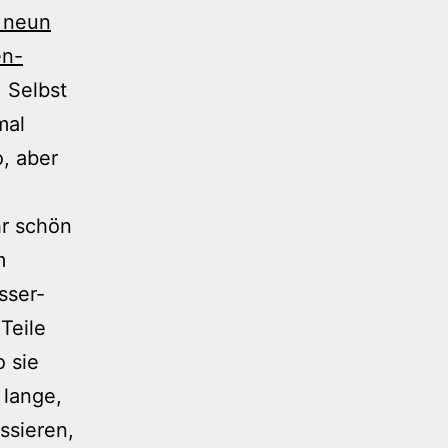
 neun
en-
. Selbst
mal
, aber
hr schön
m
sser-
Teile
o sie
 lange,
ssieren,