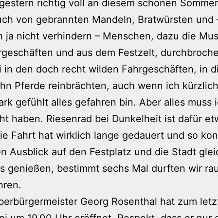
gestern richtig voll an diesem schönen Somme
uch von gebrannten Mandeln, Bratwürsten und 
ch ja nicht verhindern – Menschen, dazu die Mus
rgeschäften und aus dem Festzelt, durchbroch
 in den doch recht wilden Fahrgeschäften, in d
hn Pferde reinbrächten, auch wenn ich kürzlich
rk gefühlt alles gefahren bin. Aber alles muss 
ht haben. Riesenrad bei Dunkelheit ist dafür e
Die Fahrt hat wirklich lange gedauert und so ko
en Ausblick auf den Festplatz und die Stadt glei
 genießen, bestimmt sechs Mal durften wir ra
hren.
berbürgermeister Georg Rosenthal hat zum letz
ani um 19.00 Uhr eröffnet,
Respekt, dass er nur 