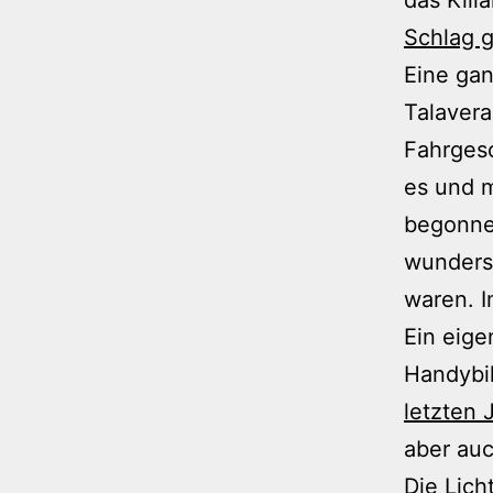
Schlag g
Eine gan
Talavera
Fahrges
es und m
begonnen
wundersc
waren. I
Ein eige
Handybi
letzten 
aber auc
Die Lich