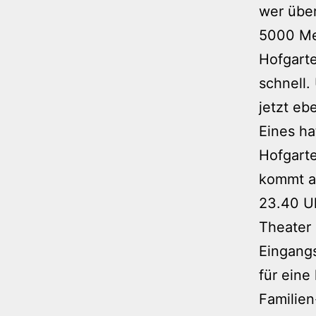
wer über
5000 Me
Hofgarte
schnell.
jetzt eb
Eines ha
Hofgarte
kommt a
23.40 Uh
Theater
Eingangs
für eine
Familien