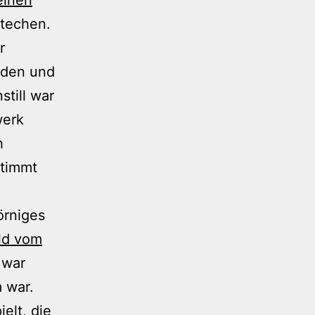
stechen.
r
Buden und
till war
werk
h
stimmt
örniges
ld vom
 war
 war.
elt, die