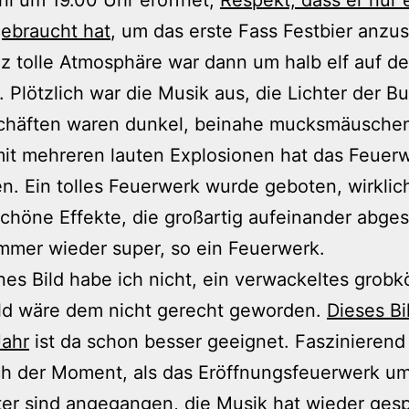
ebraucht hat
, um das erste Fass Festbier anzu
z tolle Atmosphäre war dann um halb elf auf de
. Plötzlich war die Musik aus, die Lichter der 
chäften waren dunkel, beinahe mucksmäuschens
it mehreren lauten Explosionen hat das Feuer
. Ein tolles Feuerwerk wurde geboten, wirklic
höne Effekte, die großartig aufeinander abge
mmer wieder super, so ein Feuerwerk.
nes Bild habe ich nicht, ein verwackeltes grobk
ld wäre dem nicht gerecht geworden.
Dieses Bi
Jahr
ist da schon besser geeignet. Faszinierend
h der Moment, als das Eröffnungsfeuerwerk um
ter sind angegangen, die Musik hat wieder gespi