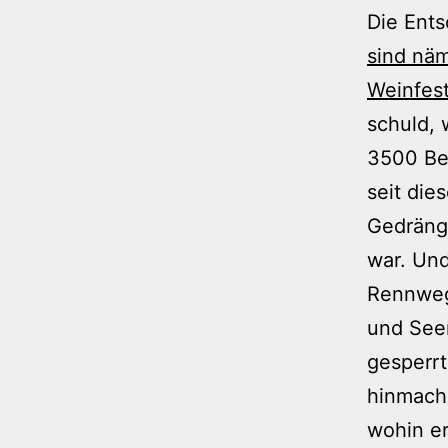
Die Ents
sind nä
Weinfest
schuld, 
3500 Bes
seit die
Gedränge
war. Und
Rennweg 
und See
gesperrt
hinmache
wohin er