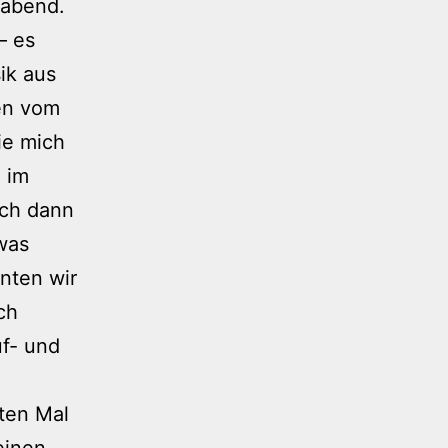
rabend.
– es
ik aus
en vom
ie mich
 im
ich dann
twas
nnten wir
ch
uf- und
ten Mal
einen