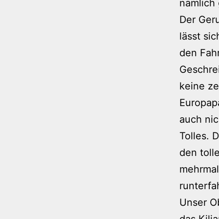
nämlich 
Der Ger
lässt si
den Fah
Geschrei
keine ze
Europapa
auch nic
Tolles. 
den toll
mehrmals
runterfa
Unser O
das Kili