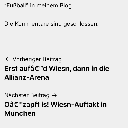
“Fußball” in meinem Blog
Die Kommentare sind geschlossen.
Beitragsnavigation
Vorheriger Beitrag
Erst aufâ€™d Wiesn, dann in die
Allianz-Arena
Nächster Beitrag
Oâ€™zapft is! Wiesn-Auftakt in
München