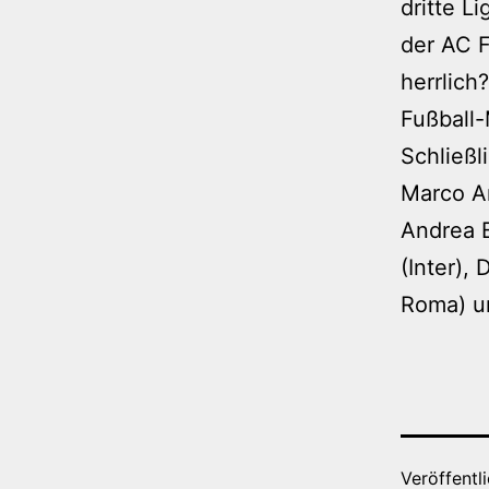
dritte L
der AC F
herrlich
Fußball-
Schließl
Marco Am
Andrea B
(Inter),
Roma) un
Veröffentl