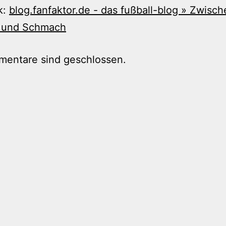
k:
blog.fanfaktor.de - das fußball-blog » Zwisch
 und Schmach
mentare sind geschlossen.
tion