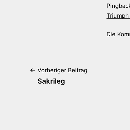
Pingbac
Triumph
Die Kom
Beitragsnaviga
Vorheriger Beitrag
Sakrileg