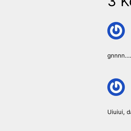
3 
gnnnn….
Uiuiui, 