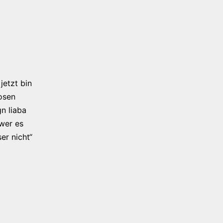
jetzt bin
osen
n liaba
 wer es
er nicht“