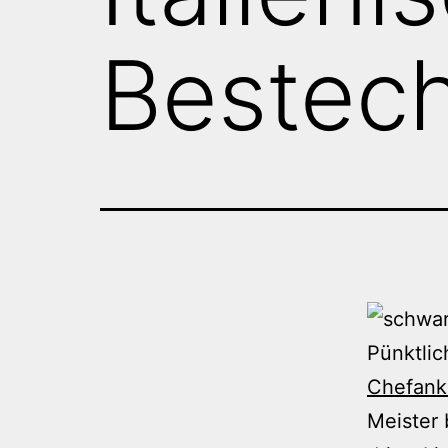
Bestec
Pünktlic
Chefankl
Meister 