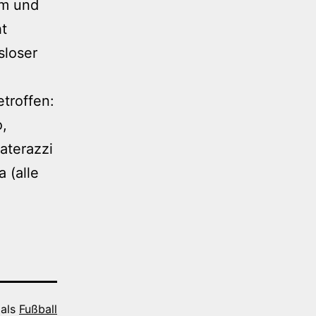
om und
ht
sloser
etroffen:
o,
aterazzi
a (alle
 als
Fußball