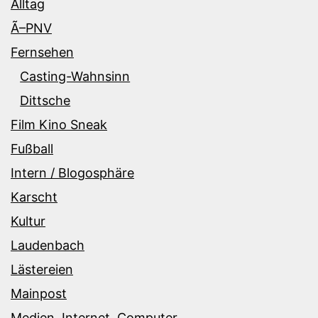
Alltag
Ã–PNV
Fernsehen
Casting-Wahnsinn
Dittsche
Film Kino Sneak
Fußball
Intern / Blogosphäre
Karscht
Kultur
Laudenbach
Lästereien
Mainpost
Medien, Internet, Computer