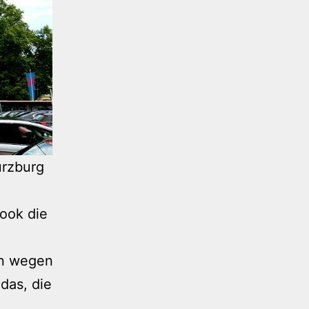
ürzburg
ook die
un wegen
das, die