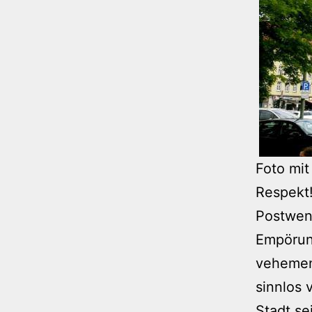
Foto mi
Respekt!
Postwen
Empörung
vehemen
sinnlos 
Stadt se