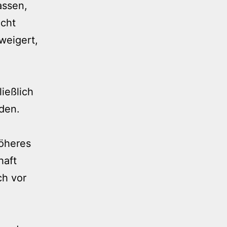
assen,
acht
weigert,
ießlich
den.
höheres
haft
ch vor