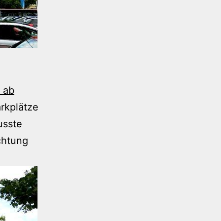
 ab
arkplätze
usste
chtung