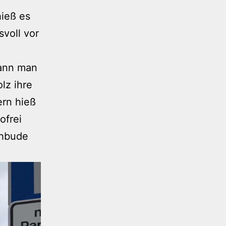
hieß es
svoll vor
kann man
lz ihre
ern hieß
ofrei
chbude