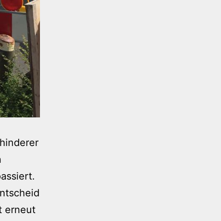
rhinderer
n
assiert.
ntscheid
t erneut