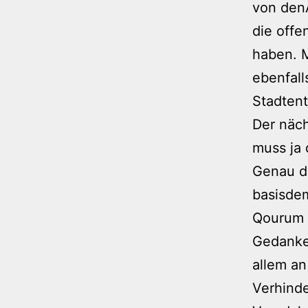
von denÂ
die off
haben. M
ebenfall
Stadtent
Der näch
muss ja 
Genau da
basisdem
Qourum s
Gedanke
allem an
Verhinde