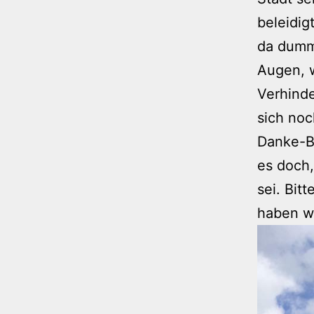
beleidig
da dummd
Augen, 
Verhinde
sich noc
Danke-Ba
es doch,
sei. Bit
haben wi