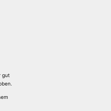
r gut
loben.
chem