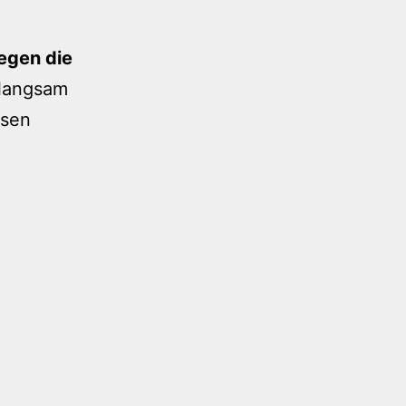
egen die
 langsam
ssen