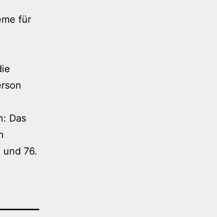
eme für
die
erson
n: Das
n
 und 76.