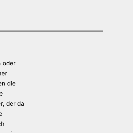
h oder
ner
en die
ne
r, der da
e
ch