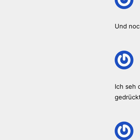
Und noc
Ich seh 
gedrückt