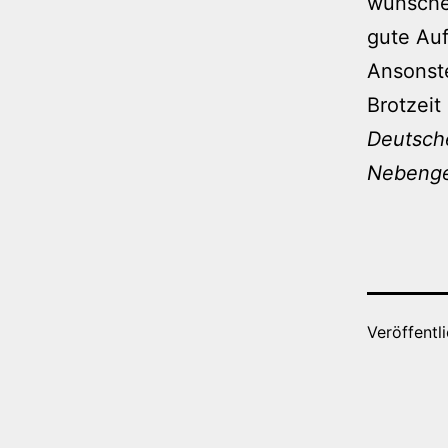
wünsche 
gute Auf
Ansonste
Brotzei
Deutsche
Nebenge
Veröffentl