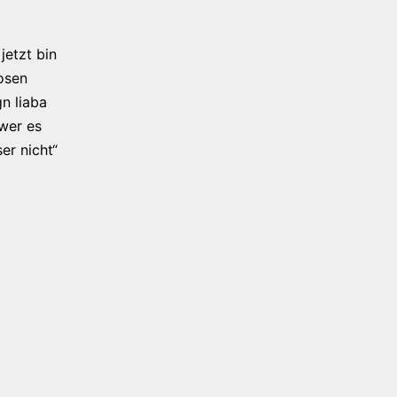
jetzt bin
osen
n liaba
 wer es
er nicht“