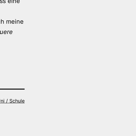
ss eine
ich meine
euere
ni / Schule