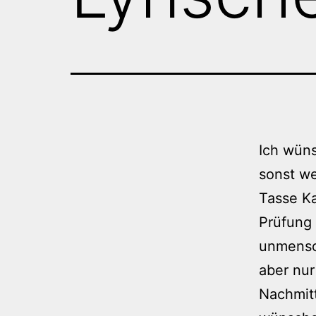
Ich wüns
sonst we
Tasse Ka
Prüfung 
unmensch
aber nu
Nachmitt