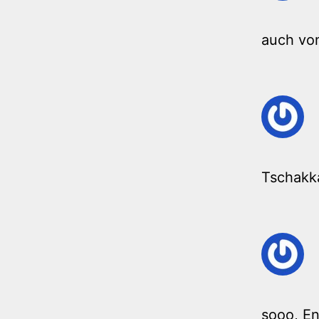
auch von
Tschakk
sooo, En