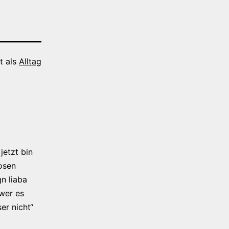
t als
Alltag
jetzt bin
osen
n liaba
 wer es
er nicht“