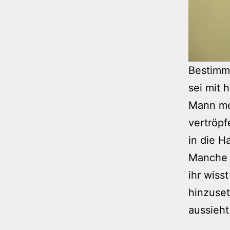
Bestimmt
sei mit 
Mann me
vertröpf
in die H
Manche 
ihr wiss
hinzuset
aussieht