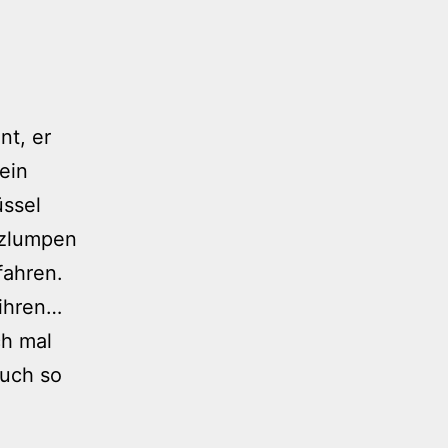
nt, er
ein
ssel
tzlumpen
fahren.
ihren…
ch mal
auch so