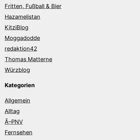
Fritten, Fußball & Bier
Hazamelistan
KitziBlog
Moggadodde
redaktion42
Thomas Matterne
Würzblog
Kategorien
Allgemein
Alltag
Ã–PNV
Fernsehen