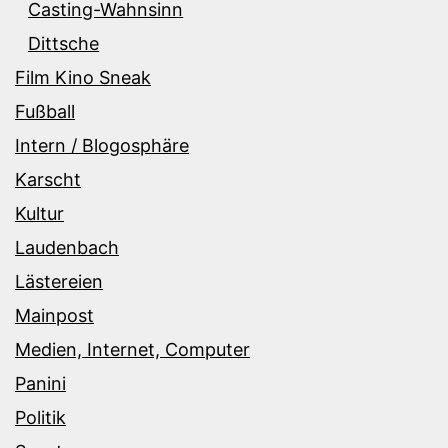
Casting-Wahnsinn
Dittsche
Film Kino Sneak
Fußball
Intern / Blogosphäre
Karscht
Kultur
Laudenbach
Lästereien
Mainpost
Medien, Internet, Computer
Panini
Politik