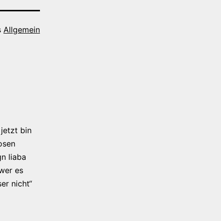
s
Allgemein
jetzt bin
osen
n liaba
 wer es
er nicht“