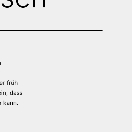
n
er früh
in, dass
n kann.