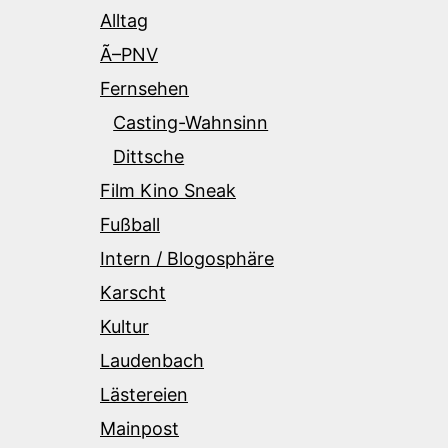
Alltag
Ã–PNV
Fernsehen
Casting-Wahnsinn
Dittsche
Film Kino Sneak
Fußball
Intern / Blogosphäre
Karscht
Kultur
Laudenbach
Lästereien
Mainpost