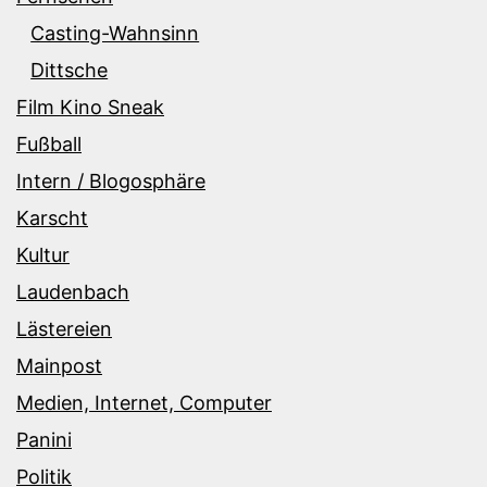
Casting-Wahnsinn
Dittsche
Film Kino Sneak
Fußball
Intern / Blogosphäre
Karscht
Kultur
Laudenbach
Lästereien
Mainpost
Medien, Internet, Computer
Panini
Politik